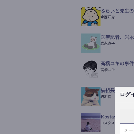
ふらいと先生の
今西洋介
医療記者、岩永
岩永直子
高橋ユキの事件
高橋ユキ
猫組長POST
ログ
猫組長
Kostas Beaut
コスタス