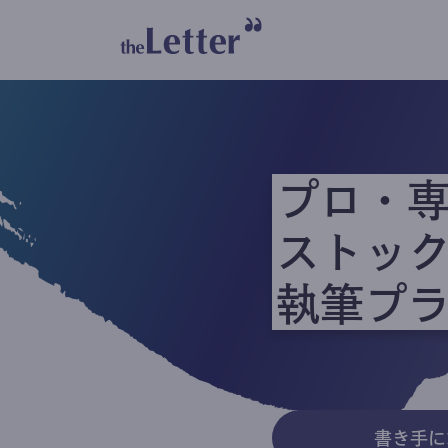
プロ・
ストッ
執筆プ
書き手に