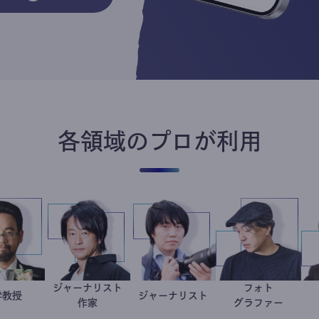
各領域のプロが利用
ジャーナリスト
フォト
金谷一朗
大学教授
鈴木エイト
ジャーナリスト
志葉玲
別所隆弘
作家
グラファ