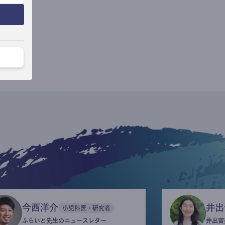
今西洋介
井出
小児科医・研究者
ふらいと先生のニュースレター
井出留