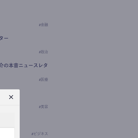
#
金融
ター
#
政治
介の本音ニュースレタ
#
医療
ews
学の研究者）
#
美容
#
ビジネス