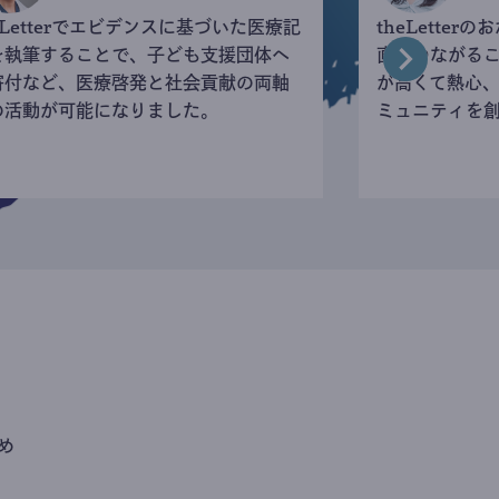
eLetterでエビデンスに基づいた医療記
theLette
を執筆することで、子ども支援団体へ
直接つながる
寄付など、医療啓発と社会貢献の両軸
が高くて熱心
の活動が可能になりました。
ミュニティを
め