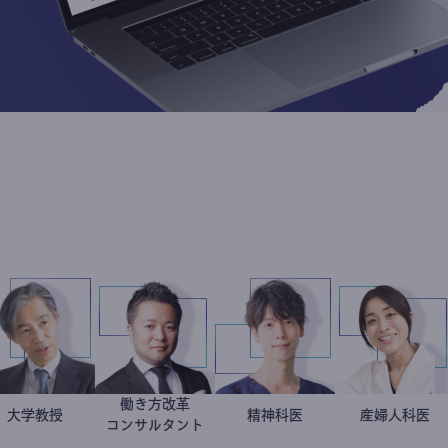
働き方改革
加藤忠史
大学教授
新田龍
藤野智哉
精神科医
稲葉
産婦
ー
コンサルタント