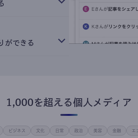
る
りができる
1,000を超える個人メディア
ビジネス
文化
日常
政治
美容
金融
エ