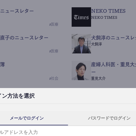
ニュースレター
NEKO TIMES
NEKO TIMES
#
医療
直子のニュースレター
犬飼淳のニュースレ
犬飼淳
#
医療
簿
産婦人科医・重見大
ー
#
社会
重見大介
Beauty Science N
イン方法を選択
なつなつ（化粧品・皮膚科
#
社会
メールでログイン
パスワードでログイン
y News
ｺｯｶﾗSaaS
らんぶる
#
美容