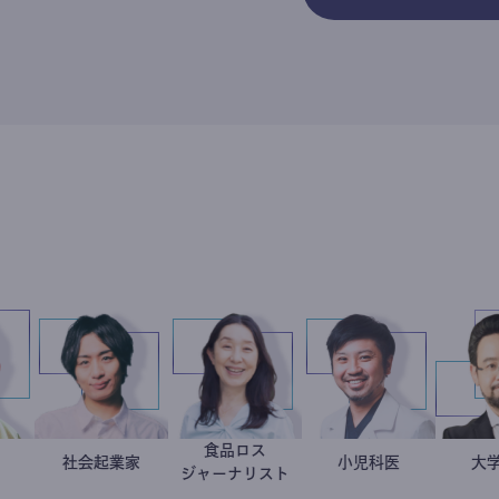
食品ロス
小坂英二
政治家
社会起業家
駒崎弘樹
井出留美
今西洋介
小児科医
ジャーナリスト