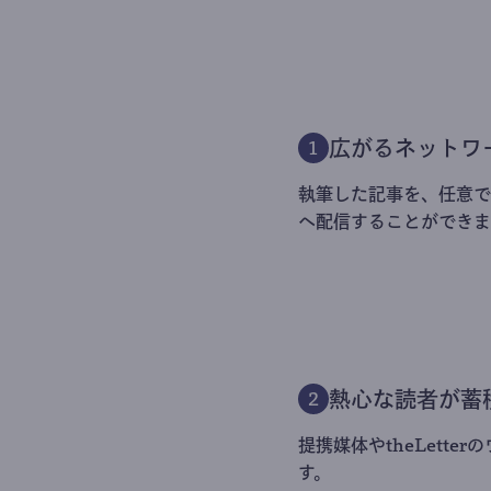
広がるネットワ
1
執筆した記事を、任意でt
へ配信することができま
熱心な読者が蓄
2
提携媒体やtheLett
す。