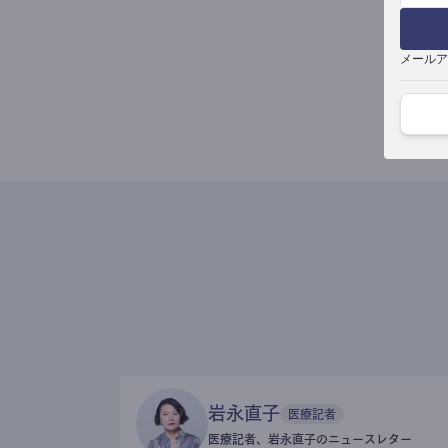
メールア
岩永直子
医療記者
医療記者、岩永直子のニュースレター