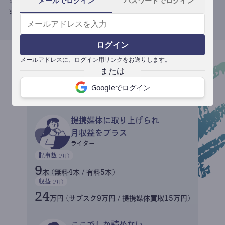
メールでログイン
パスワードでログイン
す。
ログイン
メールアドレスに、ログイン用リンクをお送りします。
収益イメージ
Googleでログイン
提携媒体に取り上げられ
月収益をプラス
ライター
記事数
(/月)
9
本 (無料4本 / 有料5本)
収益
(/月)
24
万円 (サブスク9万円 / 提携媒体買取15万円)
ここでしか読めない