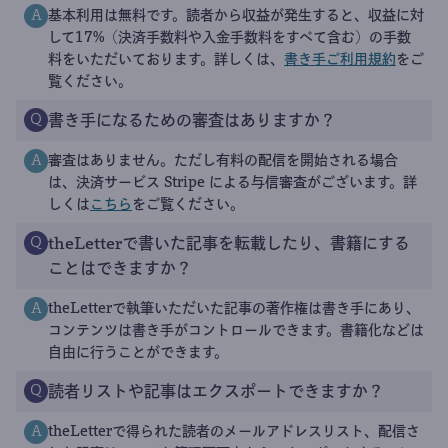
基本利用は無料です。読者から収益が発生すると、収益に対
A
して17%（決済手数料や入金手数料をすべて含む）の手数
料をいただいております。詳しくは、
書き手ご利用規約
をご
覧ください。
書き手になるための審査はありますか？
Q
審査はありません。ただし有料の配信を開始される場合
A
は、決済サービス Stripe による与信審査がございます。詳
しくは
こちら
をご覧ください。
theLetterで書いた記事を転載したり、書籍にする
Q
ことはできますか？
theLetterで執筆いただいた記事の著作権は書き手にあり、
A
コンテンツは書き手がコントロールできます。書籍化などは
自由に行うことができます。
読者リストや記事はエクスポートできますか？
Q
theLetterで得られた読者のメールアドレスリスト、配信さ
A