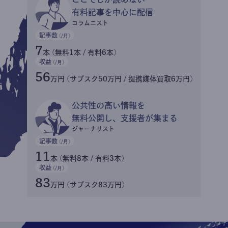
有料記事を中心に配信
コラムニスト
記事数
(/月)
7
本 (無料1本 / 有料6本)
収益
(/月)
56
万円 (サブスク50万円 / 提携媒体買取6万円)
公共性の高い情報を
無料公開し、支援者が集まる
ジャーナリスト
記事数
(/月)
11
本 (無料8本 / 有料3本)
収益
(/月)
83
万円 (サブスク83万円)