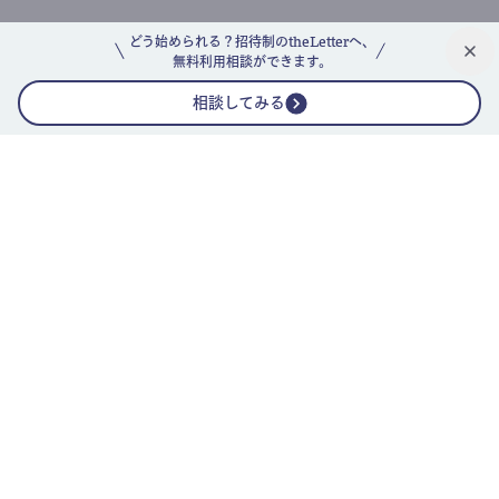
どう始められる？招待制のtheLetterへ、
無料利用相談ができます。
相談してみる
公式ニュースレター
theLetterニュースレターガイド
よくあるご質問(FAQ)
運営会社
採用情報