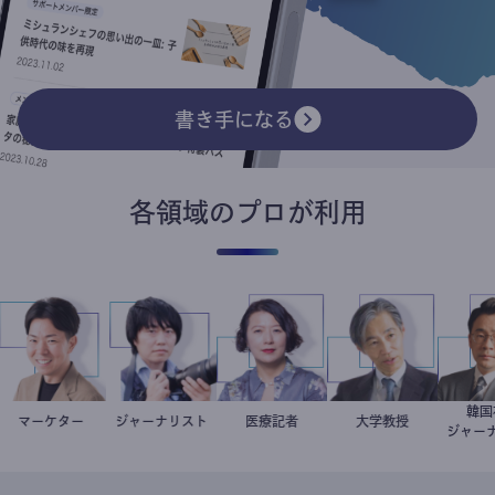
書き手になる
各領域のプロが利用
マーケター
室谷良平
ジャーナリスト
志葉玲
岩永直子
医療記者
加藤忠史
大学教授
ト
ジャ