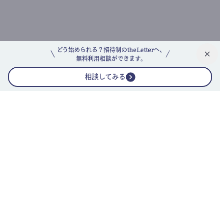
どう始められる？招待制のtheLetterへ、
無料利用相談ができます。
相談してみる
公式ニュースレター
theLetterニュースレターガイド
よくあるご質問(FAQ)