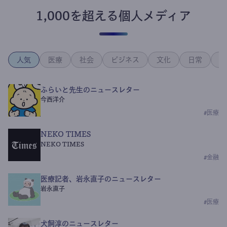
1,000を超える個人メディア
人気
医療
社会
ビジネス
文化
日常
政
ふらいと先生のニュースレター
今西洋介
#
医療
NEKO TIMES
NEKO TIMES
#
金融
医療記者、岩永直子のニュースレター
岩永直子
#
医療
犬飼淳のニュースレター