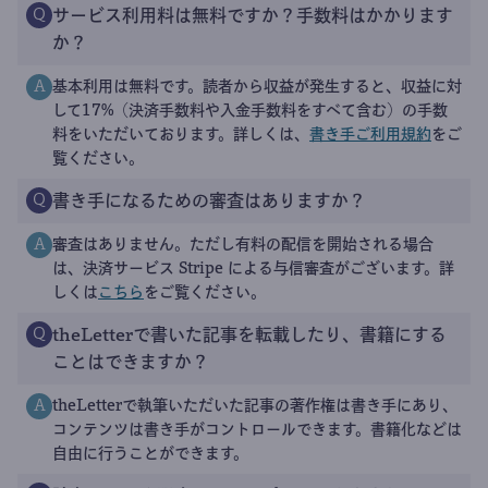
サービス利用料は無料ですか？手数料はかかります
Q
か？
基本利用は無料です。読者から収益が発生すると、収益に対
A
して17%（決済手数料や入金手数料をすべて含む）の手数
料をいただいております。詳しくは、
書き手ご利用規約
をご
覧ください。
書き手になるための審査はありますか？
Q
審査はありません。ただし有料の配信を開始される場合
A
は、決済サービス Stripe による与信審査がございます。詳
しくは
こちら
をご覧ください。
theLetterで書いた記事を転載したり、書籍にする
Q
ことはできますか？
theLetterで執筆いただいた記事の著作権は書き手にあり、
A
コンテンツは書き手がコントロールできます。書籍化などは
自由に行うことができます。