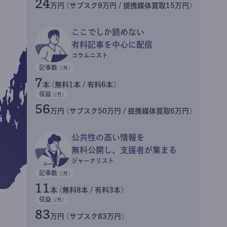
24
万円 (サブスク9万円 / 提携媒体買取15万円)
ここでしか読めない
有料記事を中心に配信
コラムニスト
記事数
(/月)
7
本 (無料1本 / 有料6本)
収益
(/月)
56
万円 (サブスク50万円 / 提携媒体買取6万円)
公共性の高い情報を
無料公開し、支援者が集まる
ジャーナリスト
記事数
(/月)
11
本 (無料8本 / 有料3本)
収益
(/月)
83
万円 (サブスク83万円)