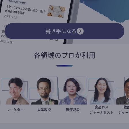
書き手になる
各領域のプロが利用
食品ロス
医
マーケター
室谷良平
金谷一朗
大学教授
岩永直子
医療記者
井出留美
ジャーナリスト
ジ