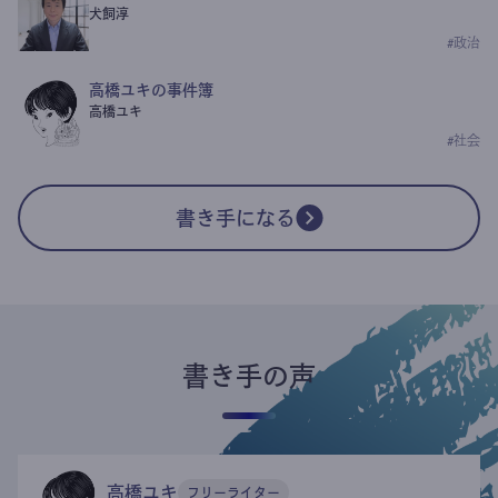
犬飼淳
#
政治
高橋ユキの事件簿
高橋ユキ
#
社会
書き手になる
書き手の声
高橋ユキ
フリーライター