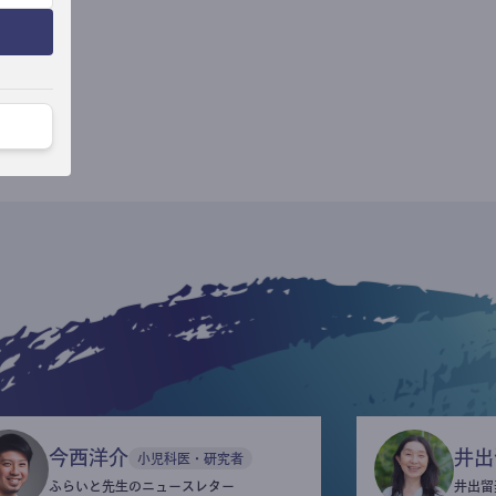
今西洋介
井出
小児科医・研究者
ふらいと先生のニュースレター
井出留