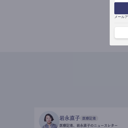
メールア
岩永直子
医療記者
医療記者、岩永直子のニュースレター