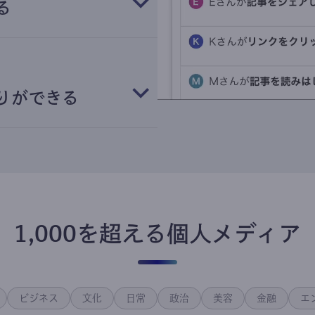
る
りができる
1,000を超える個人メディア
ビジネス
文化
日常
政治
美容
金融
エ