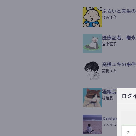
ふらいと先生の
今西洋介
医療記者、岩永
岩永直子
高橋ユキの事件
高橋ユキ
猫組長POST
ログ
猫組長
Kostas Beaut
コスタス