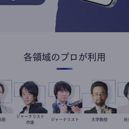
各領域のプロが利用
ジャーナリスト
産婦人科医
重見大介
鈴木エイト
ジャーナリスト
志葉玲
金谷一朗
大学教授
作家