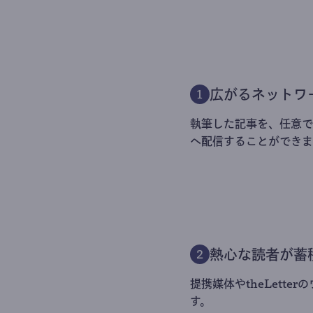
広がるネットワ
1
執筆した記事を、任意でt
へ配信することができま
熱心な読者が蓄
2
提携媒体やtheLett
す。