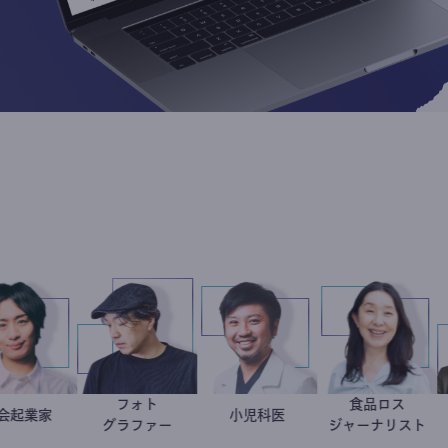
フォト
食品ロ
社会起業家
駒崎弘樹
別所隆弘
今西洋介
小児科医
井出留
グラファー
ジャーナ