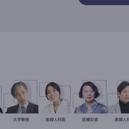
方改革
田龍
加藤忠史
大学教授
稲葉可奈子
産婦人科医
岩永直子
医療記者
ルタント