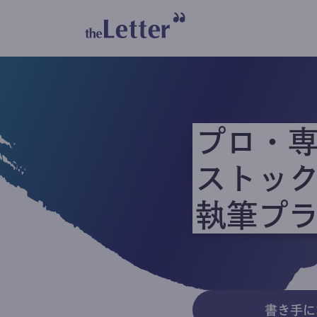
プロ・
ストッ
執筆プ
書き手に