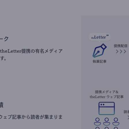
ーク
heLetter提携の有名メディア
す。
積
erのウェブ記事から読者が集まりま