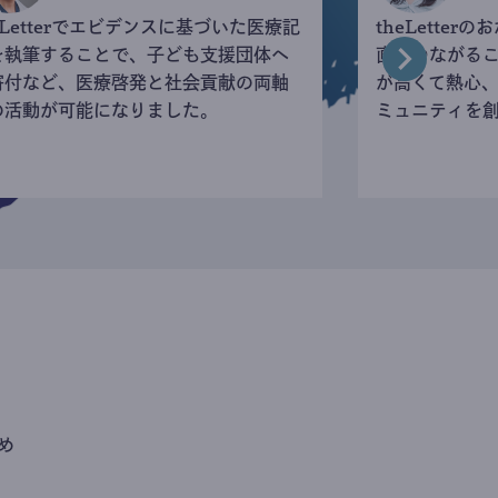
eLetterでエビデンスに基づいた医療記
theLette
を執筆することで、子ども支援団体へ
直接つながる
寄付など、医療啓発と社会貢献の両軸
が高くて熱心
の活動が可能になりました。
ミュニティを
め