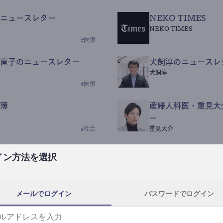
ニュースレター
NEKO TIMES
NEKO TIMES
#
医療
直子のニュースレター
犬飼淳のニュースレ
犬飼淳
#
医療
簿
産婦人科医・重見大
ー
#
社会
重見大介
Beauty Science N
イン方法を選択
なつなつ（化粧品・皮膚科
#
社会
メールでログイン
パスワードでログイン
y News
ｺｯｶﾗSaaS
らんぶる
#
美容