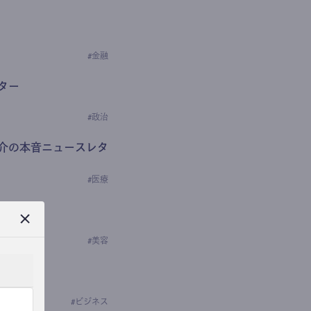
#
金融
ター
#
政治
介の本音ニュースレタ
#
医療
ews
学の研究者）
#
美容
#
ビジネス