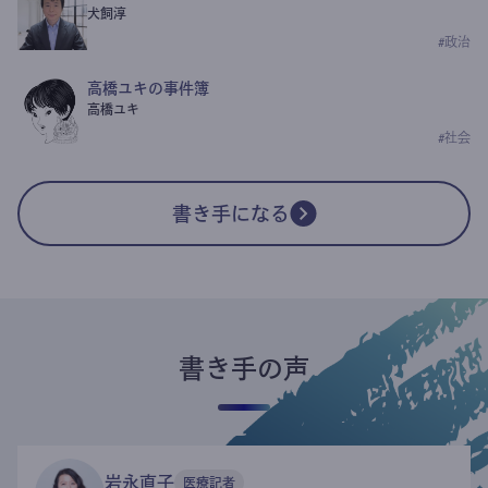
犬飼淳
#
政治
高橋ユキの事件簿
高橋ユキ
#
社会
書き手になる
書き手の声
岩永直子
医療記者