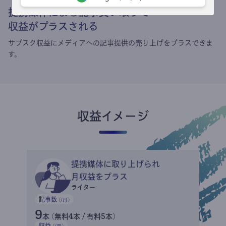
提携媒体による記事買い取りで
収益がプラスされる
サブスク収益にメディアへの記事提供の売り上げをプラスできま
す。
収益イメージ
提携媒体に取り上げられ
月収益をプラス
ライター
記事数
(/月)
9
本 (無料4本 / 有料5本)
収益
(/月)