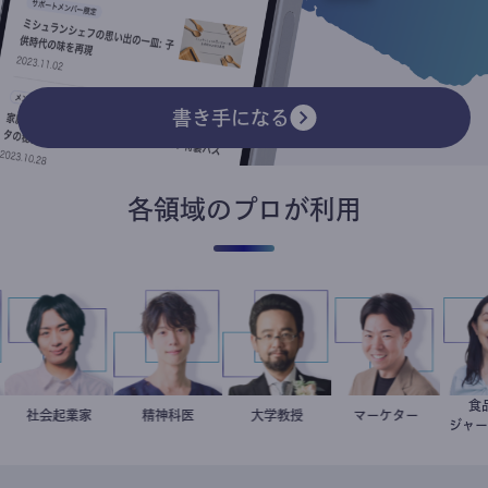
書き手になる
各領域のプロが利用
社会起業家
駒崎弘樹
藤野智哉
精神科医
金谷一朗
大学教授
マーケター
室谷良平
ジ