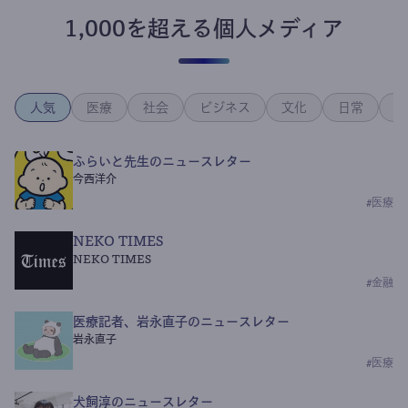
1,000を超える個人メディア
人気
医療
社会
ビジネス
文化
日常
政
ふらいと先生のニュースレター
今西洋介
#
医療
NEKO TIMES
NEKO TIMES
#
金融
医療記者、岩永直子のニュースレター
岩永直子
#
医療
犬飼淳のニュースレター