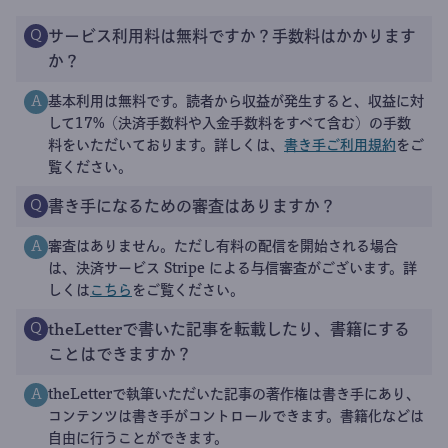
サービス利用料は無料ですか？手数料はかかります
Q
か？
基本利用は無料です。読者から収益が発生すると、収益に対
A
して17%（決済手数料や入金手数料をすべて含む）の手数
料をいただいております。詳しくは、
書き手ご利用規約
をご
覧ください。
書き手になるための審査はありますか？
Q
審査はありません。ただし有料の配信を開始される場合
A
は、決済サービス Stripe による与信審査がございます。詳
しくは
こちら
をご覧ください。
theLetterで書いた記事を転載したり、書籍にする
Q
ことはできますか？
theLetterで執筆いただいた記事の著作権は書き手にあり、
A
コンテンツは書き手がコントロールできます。書籍化などは
自由に行うことができます。