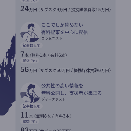
24
万円 (サブスク9万円 / 提携媒体買取15万円)
ここでしか読めない
有料記事を中心に配信
コラムニスト
記事数
(/月)
7
本 (無料1本 / 有料6本)
収益
(/月)
56
万円 (サブスク50万円 / 提携媒体買取6万円)
公共性の高い情報を
無料公開し、支援者が集まる
ジャーナリスト
記事数
(/月)
11
本 (無料8本 / 有料3本)
収益
(/月)
83