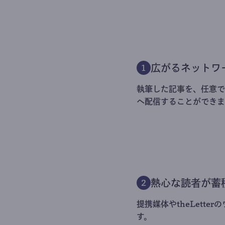
広がるネットワ
1
執筆した記事を、任意でt
へ配信することができま
熱心な読者が蓄
2
提携媒体やtheLett
す。