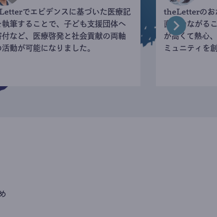
eLetterでエビデンスに基づいた医療記
theLette
を執筆することで、子ども支援団体へ
直接つながる
寄付など、医療啓発と社会貢献の両軸
が高くて熱心
の活動が可能になりました。
ミュニティを
め