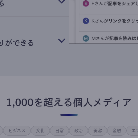
る
りができる
1,000を超える個人メディア
ビジネス
文化
日常
政治
美容
金融
エ