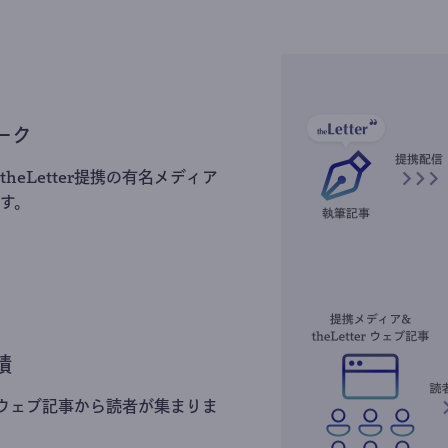
ーク
heLetter提携の有名メディア
す。
積
erのウェブ記事から読者が集まりま