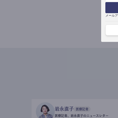
メールア
岩永直子
医療記者
医療記者、岩永直子のニュースレター