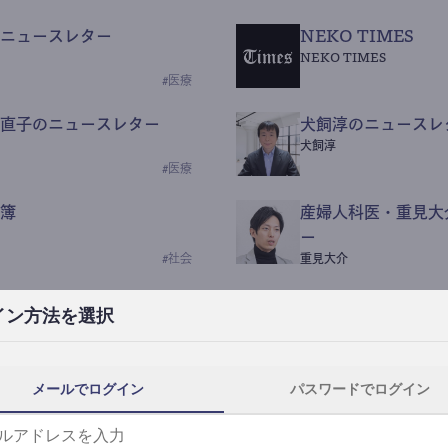
ニュースレター
NEKO TIMES
NEKO TIMES
#
医療
直子のニュースレター
犬飼淳のニュースレ
犬飼淳
#
医療
簿
産婦人科医・重見大
ー
#
社会
重見大介
Beauty Science N
イン方法を選択
なつなつ（化粧品・皮膚科
#
社会
メールでログイン
パスワードでログイン
y News
ｺｯｶﾗSaaS
らんぶる
#
美容