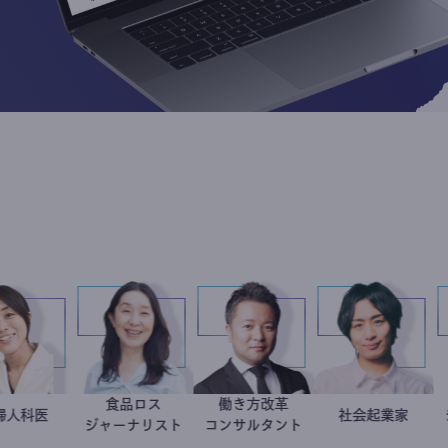
食品ロス
働き方改革
稲葉可奈子
産婦人科医
井出留美
新田龍
社会起業
駒崎弘
ジャーナリスト
コンサルタント