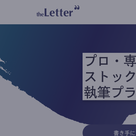
プロ・
ストッ
執筆プ
書き手に