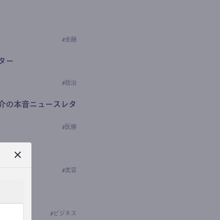
#
金融
ター
#
政治
介の本音ニュースレタ
#
医療
ews
学の研究者）
#
美容
#
ビジネス