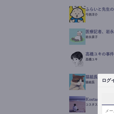
ふらいと先生の
今西洋介
医療記者、岩永
岩永直子
高橋ユキの事件
高橋ユキ
猫組長POST
ログ
猫組長
Kostas Beaut
コスタス