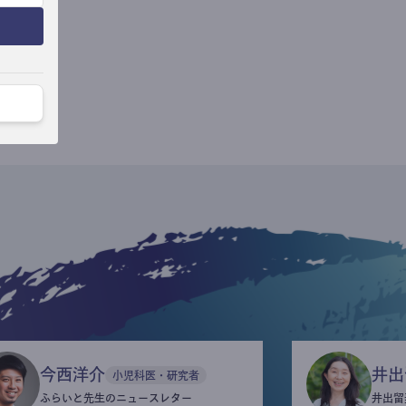
今西洋介
井出
小児科医・研究者
ふらいと先生のニュースレター
井出留