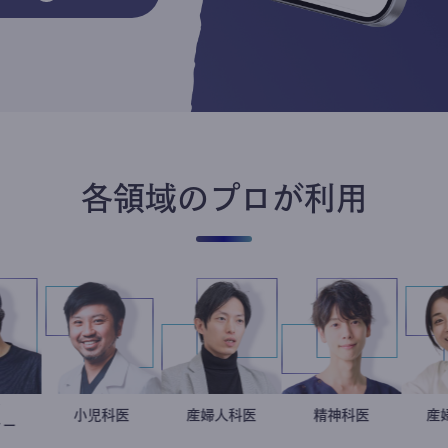
各領域のプロが利用
フォト
別所隆弘
今西洋介
小児科医
産婦人科医
重見大介
藤野智哉
精神科医
グラファー