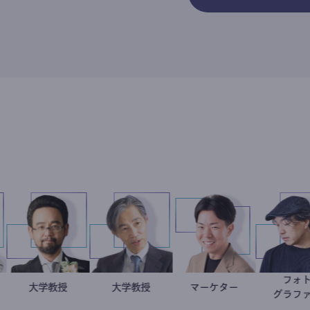
在住
台教
金谷一朗
大学教授
加藤忠史
大学教授
マーケター
室谷良平
ナリスト