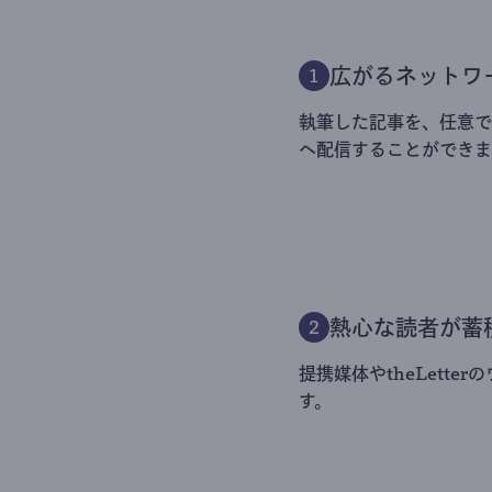
広がるネットワ
1
執筆した記事を、任意でt
へ配信することができま
熱心な読者が蓄
2
提携媒体やtheLett
す。