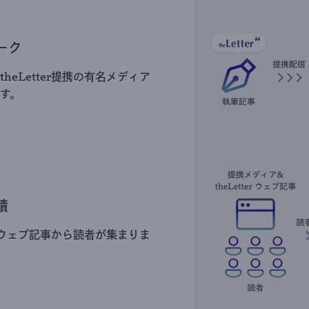
ーク
heLetter提携の有名メディア
す。
積
erのウェブ記事から読者が集まりま