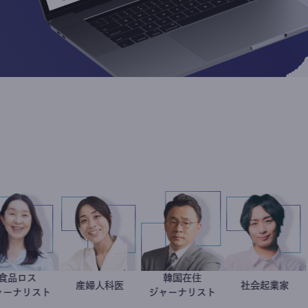
食品ロス
韓国在住
井出留美
稲葉可奈子
産婦人科医
徐台教
社会起
駒崎
ジャーナリスト
ジャーナリスト