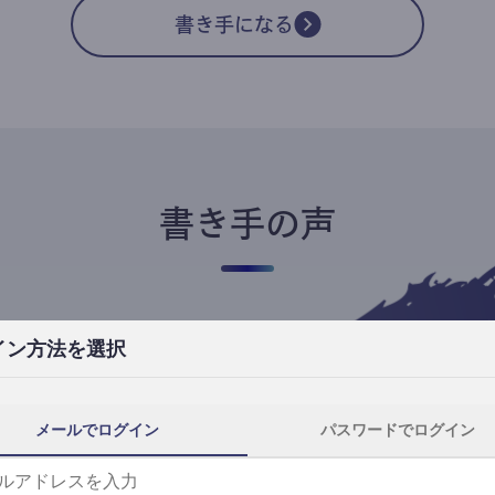
書き手になる
書き手の声
イン方法を選択
高橋ユキ
フリーライター
高橋ユキの事件簿
メールでログイン
パスワードでログイン
自分にとってtheLetterは、読者と一番近
th
い距離で執筆できる場所です。
事