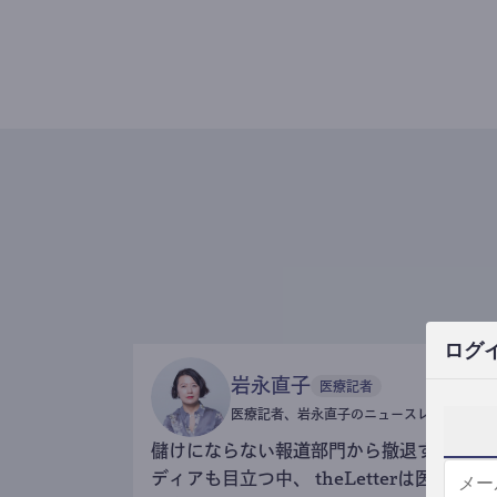
ログ
岩永直子
医療記者
医療記者、岩永直子のニュースレター
儲けにならない報道部門から撤退するメ
ディアも目立つ中、 theLetterは医療記事