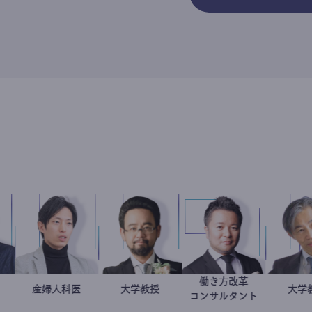
フォト
働き方改革
所隆弘
産婦人科医
重見大介
金谷一朗
大学教授
新田龍
ラファー
コンサルタント