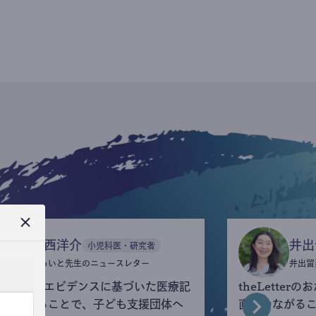
今西洋介
井出
小児科医・研究者
ふらいと先生のニュースレター
井出留
eLetterでエビデンスに基づいた医療記
theLette
を執筆することで、子ども支援団体へ
直接つながる