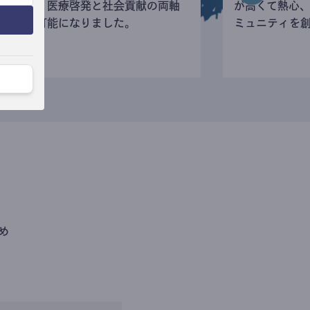
寄付など、医療啓発と社会貢献の両軸
が高くて熱心
の活動が可能になりました。
ミュニティを
め