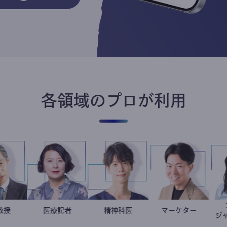
各領域のプロが利用
加藤忠史
大学教授
岩永直子
医療記者
藤野智哉
精神科医
マーケター
室谷良平