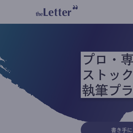
プロ・
ストッ
執筆プ
書き手に