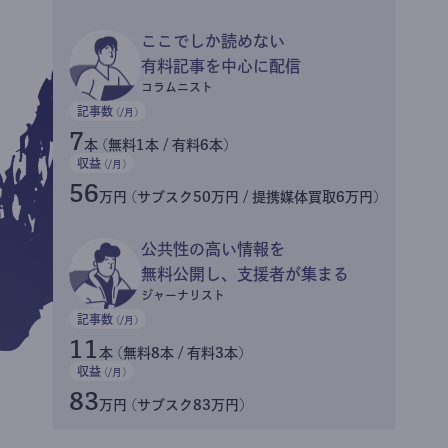
ここでしか読めない
有料記事を中心に配信
コラムニスト
記事数
(/月)
7
本 (無料1本 / 有料6本)
収益
(/月)
56
万円 (サブスク50万円 / 提携媒体買取6万円)
公共性の高い情報を
無料公開し、支援者が集まる
ジャーナリスト
記事数
(/月)
11
本 (無料8本 / 有料3本)
収益
(/月)
83
万円 (サブスク83万円)