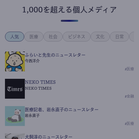
1,000を超える個人メディア
人気
医療
社会
ビジネス
文化
日常
政
ふらいと先生のニュースレター
今西洋介
#
医療
NEKO TIMES
NEKO TIMES
#
金融
医療記者、岩永直子のニュースレター
岩永直子
#
医療
犬飼淳のニュースレター