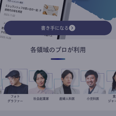
書き手になる
各領域のプロが利用
住
フォト
別所隆弘
社会起業家
駒崎弘樹
産婦人科医
重見大介
今西洋介
小児科医
スト
グラファー