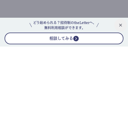
どう始められる？招待制のtheLetterへ、
無料利用相談ができます。
相談してみる
公式ニュースレター
theLetterニュースレターガイド
よくあるご質問(FAQ)