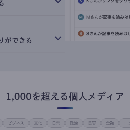
る
りができる
1,000を超える個人メディア
ビジネス
文化
日常
政治
美容
金融
エ