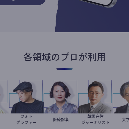
各領域のプロが利用
フォト
韓国在住
小坂英二
政治家
別所隆弘
岩永直子
医療記者
徐台教
グラファー
ジャーナリスト