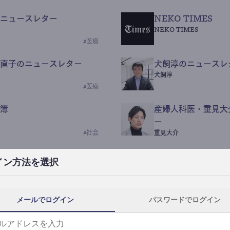
ニュースレター
NEKO TIMES
NEKO TIMES
#
医療
直子のニュースレター
犬飼淳のニュースレ
犬飼淳
#
医療
簿
産婦人科医・重見大
ー
#
社会
重見大介
Beauty Science N
イン方法を選択
なつなつ（化粧品・皮膚科
#
社会
メールでログイン
パスワードでログイン
y News
ｺｯｶﾗSaaS
らんぶる
#
美容