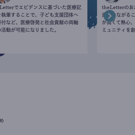
eLetterでエビデンスに基づいた医療記
theLette
を執筆することで、子ども支援団体へ
直接つながる
寄付など、医療啓発と社会貢献の両軸
が高くて熱心
の活動が可能になりました。
ミュニティを
め