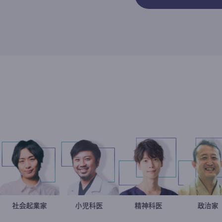
一朗
教授
社会起業家
駒崎弘樹
今西洋介
小児科医
藤野智哉
精神科医