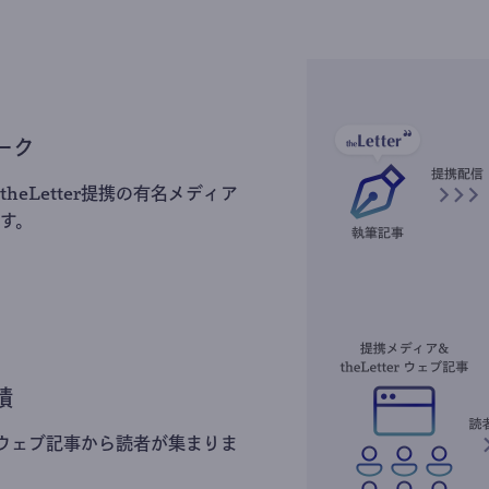
ーク
heLetter提携の有名メディア
す。
積
erのウェブ記事から読者が集まりま