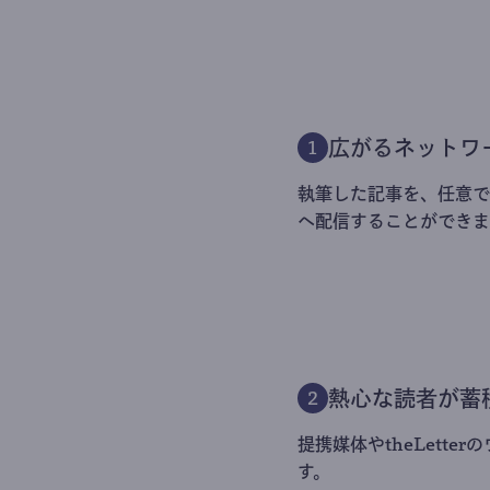
広がるネットワ
1
執筆した記事を、任意でt
へ配信することができま
熱心な読者が蓄
2
提携媒体やtheLett
す。