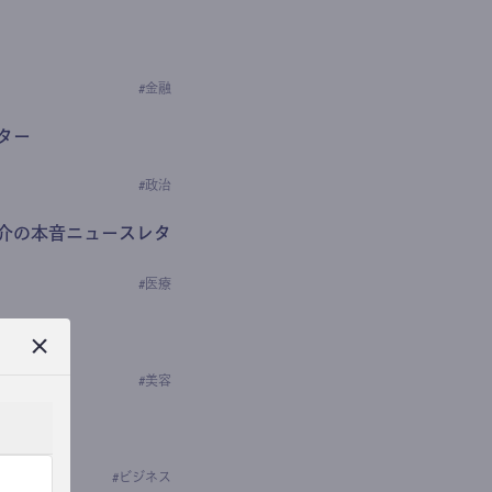
#
金融
ター
#
政治
介の本音ニュースレタ
#
医療
ews
学の研究者）
#
美容
#
ビジネス