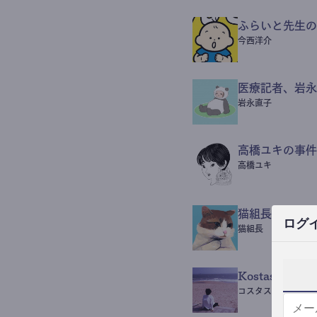
ふらいと先生の
今西洋介
医療記者、岩永
岩永直子
高橋ユキの事件
高橋ユキ
猫組長POST
ログ
猫組長
Kostas Beaut
コスタス