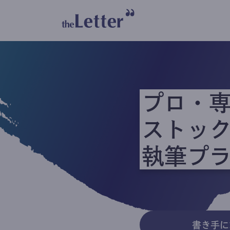
プロ・
ストッ
執筆プ
書き手に