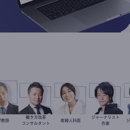
働き方改革
ジャーナリ
加藤忠史
大学教授
新田龍
稲葉可奈子
産婦人科医
鈴木エイ
コンサルタント
作家