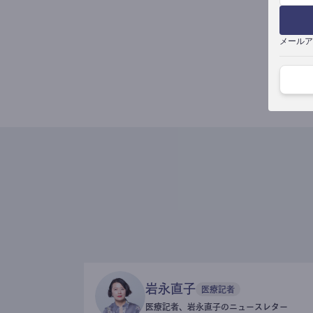
メールア
岩永直子
医療記者
医療記者、岩永直子のニュースレター