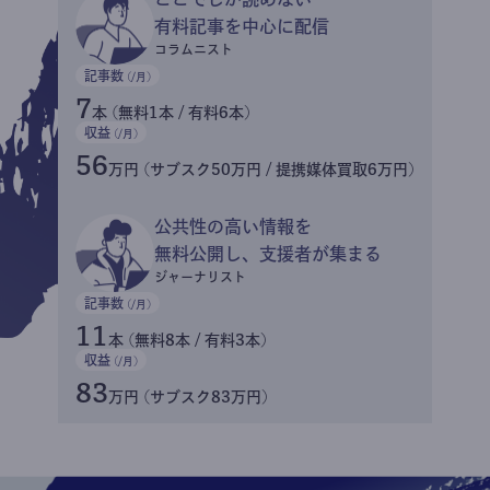
有料記事を中心に配信
コラムニスト
記事数
(/月)
7
本 (無料1本 / 有料6本)
収益
(/月)
56
万円 (サブスク50万円 / 提携媒体買取6万円)
公共性の高い情報を
無料公開し、支援者が集まる
ジャーナリスト
記事数
(/月)
11
本 (無料8本 / 有料3本)
収益
(/月)
83
万円 (サブスク83万円)