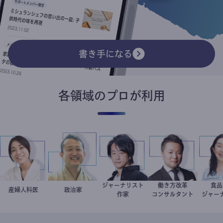
書き手になる
各領域のプロが利用
ジャーナリスト
働き方改革
稲葉可奈子
産婦人科医
小坂英二
政治家
鈴木エイト
新田龍
作家
コンサルタント
ジ