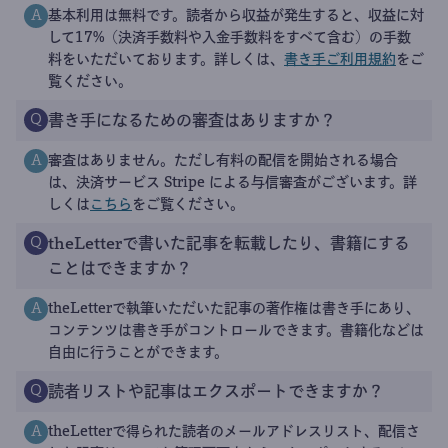
基本利用は無料です。読者から収益が発生すると、収益に対
A
して17%（決済手数料や入金手数料をすべて含む）の手数
料をいただいております。詳しくは、
書き手ご利用規約
をご
覧ください。
書き手になるための審査はありますか？
Q
審査はありません。ただし有料の配信を開始される場合
A
は、決済サービス Stripe による与信審査がございます。詳
しくは
こちら
をご覧ください。
theLetterで書いた記事を転載したり、書籍にする
Q
ことはできますか？
theLetterで執筆いただいた記事の著作権は書き手にあり、
A
コンテンツは書き手がコントロールできます。書籍化などは
自由に行うことができます。
読者リストや記事はエクスポートできますか？
Q
theLetterで得られた読者のメールアドレスリスト、配信さ
A