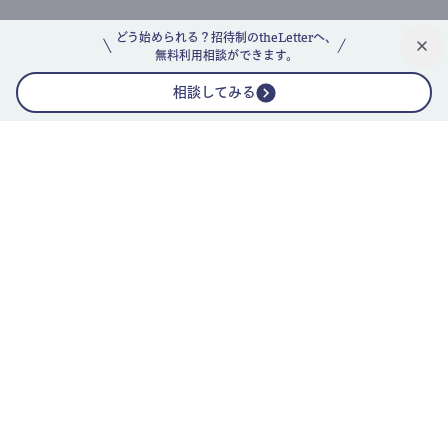
どう始められる？招待制のtheLetterへ、
無料利用相談ができます。
相談してみる
公式ニュースレター
theLetterニュースレターガイド
よくあるご質問(FAQ)
運営会社
採用情報