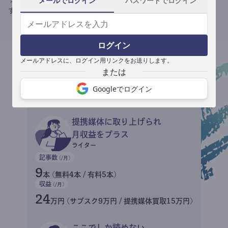
メールでログイン
パスワードでログイン
す。
ログイン
メールアドレスに、ログイン用リンクをお送りします。
収益イメージ
Googleでログイン
提携媒体に取り上げられ
月収益をプラス
ライター
記事数
(/月)
9
本 (無料4本 / 有料5本)
収益
(/月)
24
万円 (サブスク9万円 / 提携媒体買取15万円)
ここでしか読めない