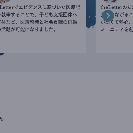
eLetterでエビデンスに基づいた医療記
theLette
を執筆することで、子ども支援団体へ
直接つながる
寄付など、医療啓発と社会貢献の両軸
が高くて熱心
の活動が可能になりました。
ミュニティを
め