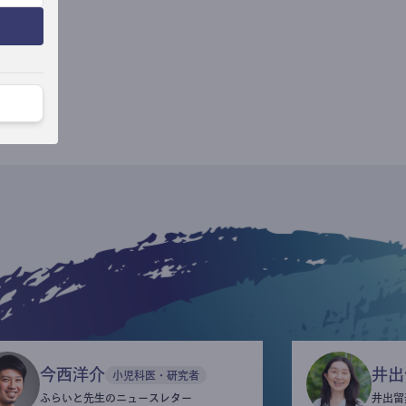
今西洋介
井出
小児科医・研究者
ふらいと先生のニュースレター
井出留