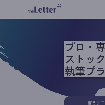
プロ・
ストッ
執筆プ
書き手に