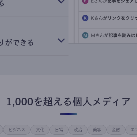
る
りができる
1,000を超える個人メディア
ビジネス
文化
日常
政治
美容
金融
エ