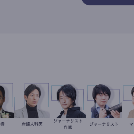
ジャーナリスト
金谷一朗
大学教授
産婦人科医
重見大介
鈴木エイト
ジャーナリスト
志葉玲
作家