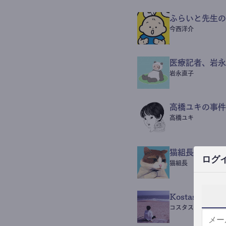
ふらいと先生の
今西洋介
医療記者、岩永
岩永直子
高橋ユキの事件
高橋ユキ
猫組長POST
ログ
猫組長
Kostas Beaut
コスタス