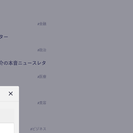
#
金融
ター
#
政治
介の本音ニュースレタ
#
医療
ews
学の研究者）
#
美容
#
ビジネス