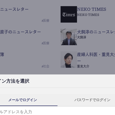
ニュースレター
NEKO TIMES
NEKO TIMES
#
医療
直子のニュースレター
犬飼淳のニュースレ
犬飼淳
#
医療
簿
産婦人科医・重見大
ー
#
社会
重見大介
Beauty Science N
イン方法を選択
なつなつ（化粧品・皮膚科
#
社会
メールでログイン
パスワードでログイン
y News
ｺｯｶﾗSaaS
らんぶる
#
美容