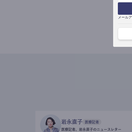
メールア
岩永直子
医療記者
医療記者、岩永直子のニュースレター