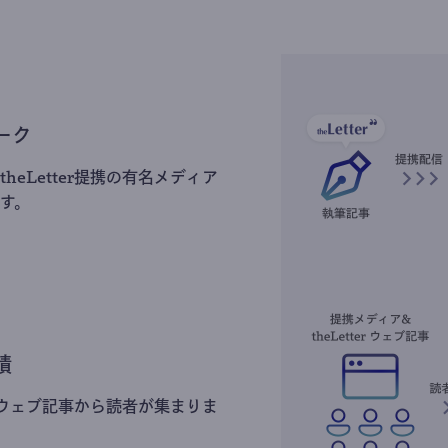
ーク
heLetter提携の有名メディア
す。
積
erのウェブ記事から読者が集まりま