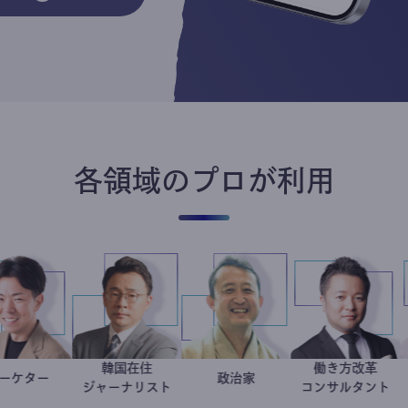
各領域のプロが利用
韓国在住
働き方
マーケター
室谷良平
徐台教
小坂英二
政治家
新田
ジャーナリスト
コンサル