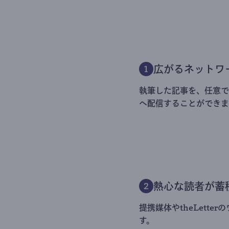
広がるネットワ
1
執筆した記事を、任意でt
へ配信することができま
熱心な読者が蓄
2
提携媒体やtheLett
す。