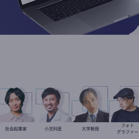
改革
龍
社会起業家
駒崎弘樹
今西洋介
小児科医
加藤忠史
大学教授
別
タント
グ