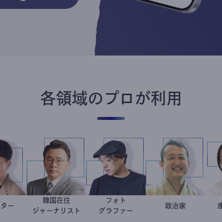
各領域のプロが利用
韓国在住
フォト
マーケター
室谷良平
徐台教
別所隆弘
小坂英二
政治家
ジャーナリスト
グラファー