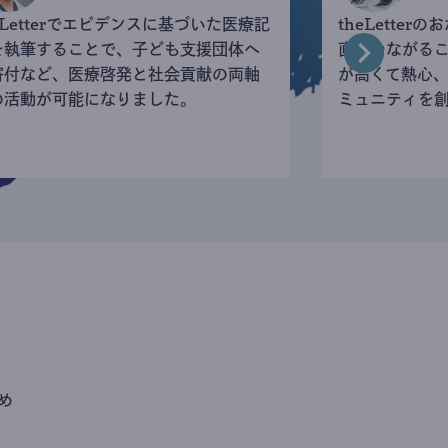
eLetterでエビデンスに基づいた医療記
theLette
を執筆することで、子ども支援団体へ
直接つながる
寄付など、医療啓発と社会貢献の両軸
が高くて熱心
の活動が可能になりました。
ミュニティを
め