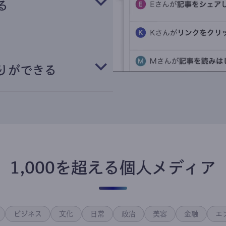
る
りができる
1,000を超える個人メディア
ビジネス
文化
日常
政治
美容
金融
エ