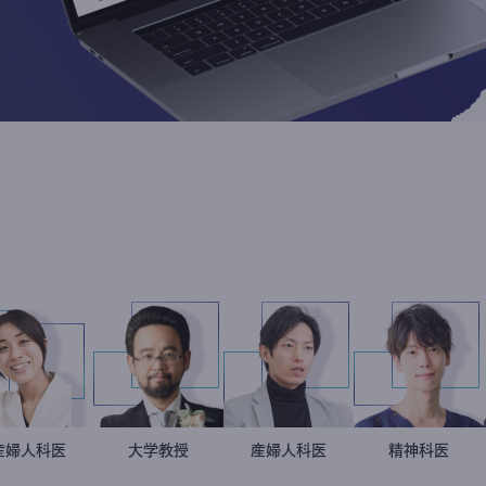
稲葉可奈子
産婦人科医
金谷一朗
大学教授
産婦人科医
重見大介
藤野
精神