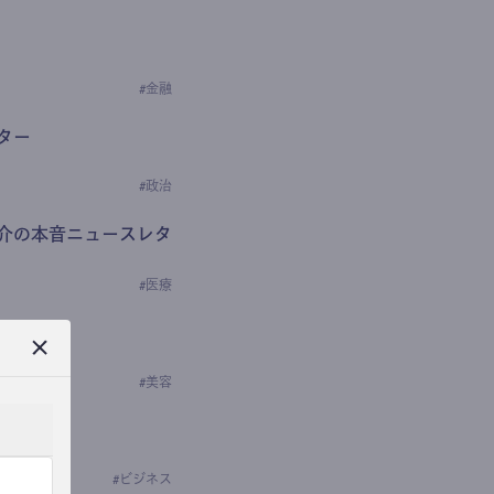
#
金融
ター
#
政治
介の本音ニュースレタ
#
医療
ews
学の研究者）
#
美容
#
ビジネス