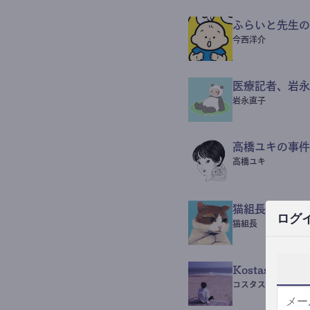
ふらいと先生の
今西洋介
医療記者、岩永
岩永直子
高橋ユキの事件
高橋ユキ
猫組長POST
ログ
猫組長
Kostas Beaut
コスタス