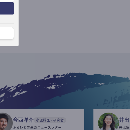
今西洋介
井出
小児科医・研究者
ふらいと先生のニュースレター
井出留