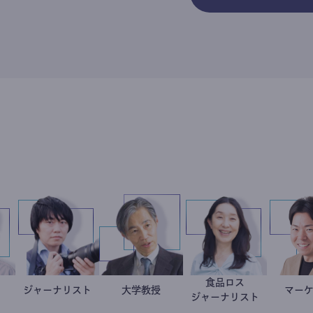
食品ロス
会起業家
崎弘樹
ジャーナリスト
志葉玲
加藤忠史
大学教授
井出留美
ジャーナリスト