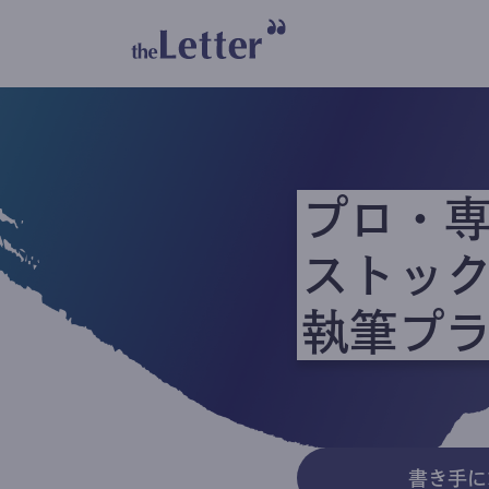
プロ・
ストッ
執筆プ
書き手に