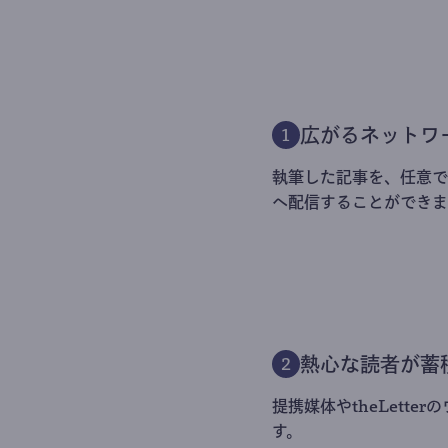
広がるネットワ
1
執筆した記事を、任意でt
へ配信することができま
熱心な読者が蓄
2
提携媒体やtheLett
す。