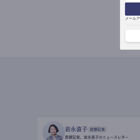
メールア
岩永直子
医療記者
医療記者、岩永直子のニュースレター