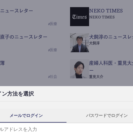
ニュースレター
NEKO TIMES
NEKO TIMES
#
医療
直子のニュースレター
犬飼淳のニュースレ
犬飼淳
#
医療
簿
産婦人科医・重見大
ー
#
社会
重見大介
Beauty Science N
イン方法を選択
なつなつ（化粧品・皮膚科
#
社会
メールでログイン
パスワードでログイン
y News
ｺｯｶﾗSaaS
らんぶる
#
美容