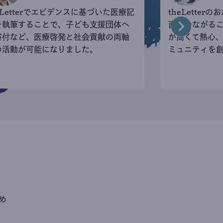
eLetterでエビデンスに基づいた医療記
theLette
を執筆することで、子ども支援団体へ
直接つながる
寄付など、医療啓発と社会貢献の両軸
が高くて熱心
の活動が可能になりました。
ミュニティを
め