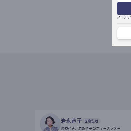
メールア
岩永直子
医療記者
医療記者、岩永直子のニュースレター