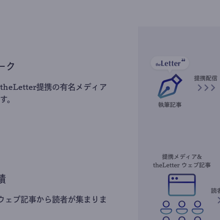
ーク
heLetter提携の有名メディア
す。
積
erのウェブ記事から読者が集まりま