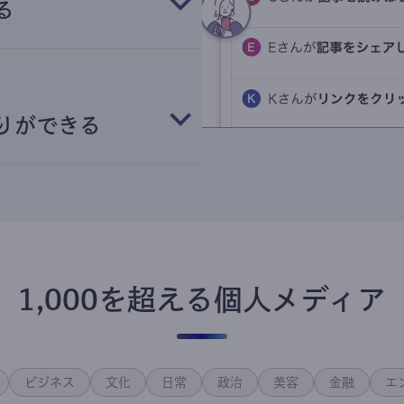
る
りができる
1,000を超える個人メディア
ビジネス
文化
日常
政治
美容
金融
エ