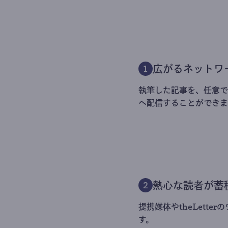
広がるネットワ
1
執筆した記事を、任意でt
へ配信することができま
熱心な読者が蓄
2
提携媒体やtheLett
す。