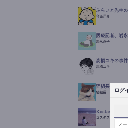
ふらいと先生の
今西洋介
医療記者、岩永
岩永直子
高橋ユキの事件
高橋ユキ
猫組長POST
ログ
猫組長
Kostas Beaut
コスタス