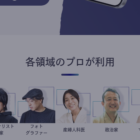
各領域のプロが利用
ジャーナリスト
フォト
鈴木エイト
別所隆弘
稲葉可奈子
産婦人科医
小坂英二
政治家
作家
グラファー