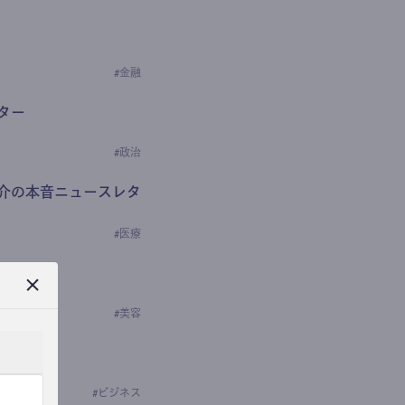
#
金融
ター
#
政治
介の本音ニュースレタ
#
医療
ews
学の研究者）
#
美容
#
ビジネス