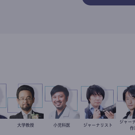
藤野智哉
精神科医
金谷一朗
大学教授
今西洋介
小児科医
ジャーナリスト
志葉玲