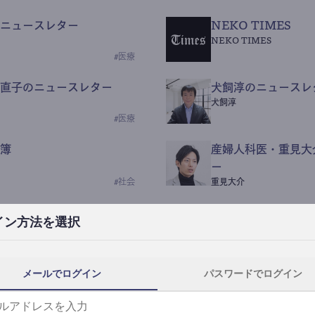
ニュースレター
NEKO TIMES
NEKO TIMES
#
医療
直子のニュースレター
犬飼淳のニュースレ
犬飼淳
#
医療
簿
産婦人科医・重見大
ー
#
社会
重見大介
Beauty Science N
イン方法を選択
なつなつ（化粧品・皮膚科
#
社会
メールでログイン
パスワードでログイン
y News
ｺｯｶﾗSaaS
らんぶる
#
美容