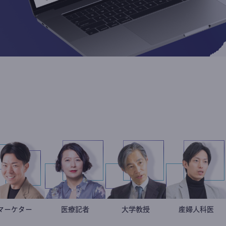
マーケター
室谷良平
岩永直子
医療記者
加藤忠史
大学教授
産婦人
重見