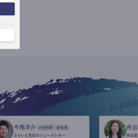
今西洋介
井出
小児科医・研究者
ふらいと先生のニュースレター
井出留