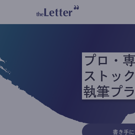
プロ・
ストッ
執筆プ
書き手に