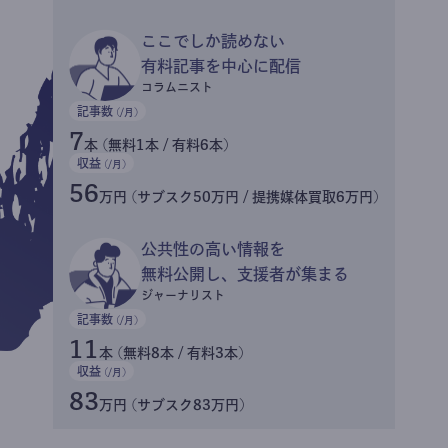
ここでしか読めない
有料記事を中心に配信
コラムニスト
記事数
(/月)
7
本 (無料1本 / 有料6本)
収益
(/月)
56
万円 (サブスク50万円 / 提携媒体買取6万円)
公共性の高い情報を
無料公開し、支援者が集まる
ジャーナリスト
記事数
(/月)
11
本 (無料8本 / 有料3本)
収益
(/月)
83
万円 (サブスク83万円)