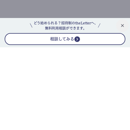
どう始められる？招待制のtheLetterへ、
無料利用相談ができます。
相談してみる
公式ニュースレター
theLetterニュースレターガイド
よくあるご質問(FAQ)