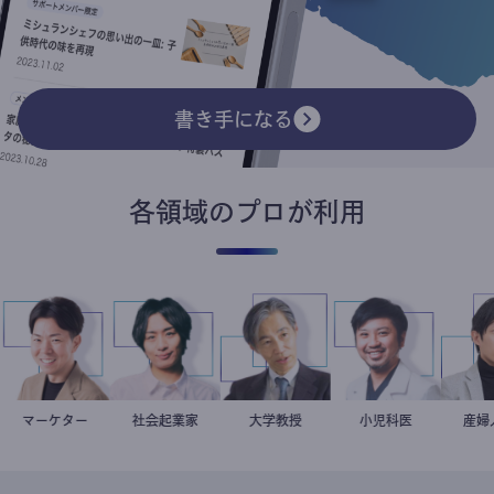
書き手になる
各領域のプロが利用
マーケター
室谷良平
社会起業家
駒崎弘樹
加藤忠史
大学教授
今西洋介
小児科医