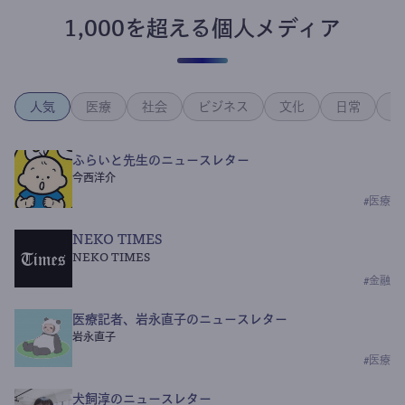
1,000を超える個人メディア
人気
医療
社会
ビジネス
文化
日常
政
ふらいと先生のニュースレター
今西洋介
#
医療
NEKO TIMES
NEKO TIMES
#
金融
医療記者、岩永直子のニュースレター
岩永直子
#
医療
犬飼淳のニュースレター