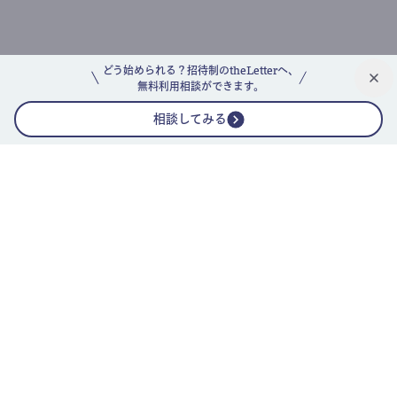
どう始められる？招待制のtheLetterへ、
無料利用相談ができます。
相談してみる
公式ニュースレター
theLetterニュースレターガイド
よくあるご質問(FAQ)