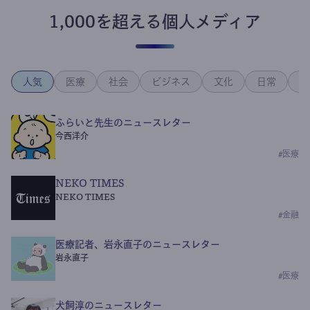
1,000を超える個人メディア
人気
医療
社会
ビジネス
文化
日常
政
ふらいと先生のニュースレター
今西洋介
#
医療
NEKO TIMES
NEKO TIMES
#
金融
医療記者、岩永直子のニュースレター
岩永直子
#
医療
犬飼淳のニュースレター