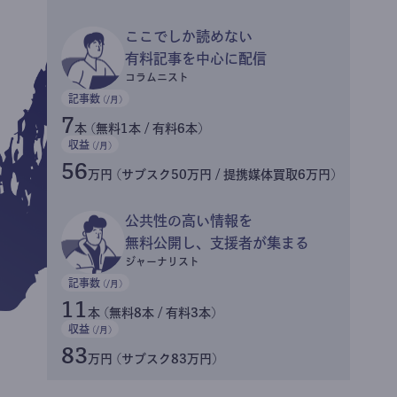
ここでしか読めない
有料記事を中心に配信
コラムニスト
記事数
(/月)
7
本 (無料1本 / 有料6本)
収益
(/月)
56
万円 (サブスク50万円 / 提携媒体買取6万円)
公共性の高い情報を
無料公開し、支援者が集まる
ジャーナリスト
記事数
(/月)
11
本 (無料8本 / 有料3本)
収益
(/月)
83
万円 (サブスク83万円)