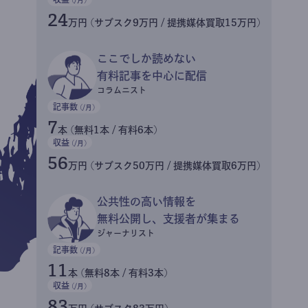
24
万円 (サブスク9万円 / 提携媒体買取15万円)
ここでしか読めない
有料記事を中心に配信
コラムニスト
記事数
(/月)
7
本 (無料1本 / 有料6本)
収益
(/月)
56
万円 (サブスク50万円 / 提携媒体買取6万円)
公共性の高い情報を
無料公開し、支援者が集まる
ジャーナリスト
記事数
(/月)
11
本 (無料8本 / 有料3本)
収益
(/月)
83