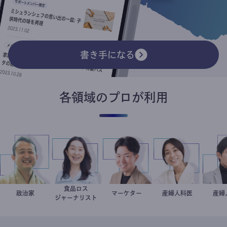
書き手になる
各領域のプロが利用
食品ロス
家
小坂英二
政治家
井出留美
マーケター
室谷良平
稲葉可奈子
産婦人科医
ジャーナリスト