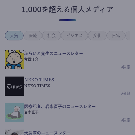
1,000を超える個人メディア
人気
医療
社会
ビジネス
文化
日常
政
ふらいと先生のニュースレター
今西洋介
#
医療
NEKO TIMES
NEKO TIMES
#
金融
医療記者、岩永直子のニュースレター
岩永直子
#
医療
犬飼淳のニュースレター