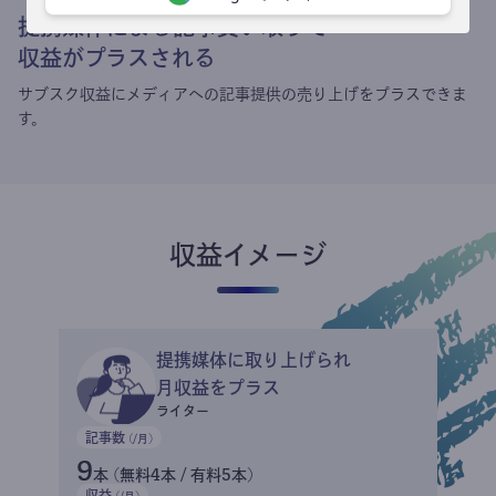
提携媒体による記事買い取りで
収益がプラスされる
サブスク収益にメディアへの記事提供の売り上げをプラスできま
す。
収益イメージ
提携媒体に取り上げられ
月収益をプラス
ライター
記事数
(/月)
9
本 (無料4本 / 有料5本)
収益
(/月)