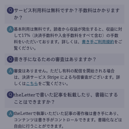
サービス利用料は無料ですか？手数料はかかります
Q
か？
基本利用は無料です。読者から収益が発生すると、収益に対
A
して17%（決済手数料や入金手数料をすべて含む）の手数
料をいただいております。詳しくは、
書き手ご利用規約
をご
覧ください。
書き手になるための審査はありますか？
Q
審査はありません。ただし有料の配信を開始される場合
A
は、決済サービス Stripe による与信審査がございます。詳
しくは
こちら
をご覧ください。
theLetterで書いた記事を転載したり、書籍にする
Q
ことはできますか？
theLetterで執筆いただいた記事の著作権は書き手にあり、
A
コンテンツは書き手がコントロールできます。書籍化などは
自由に行うことができます。