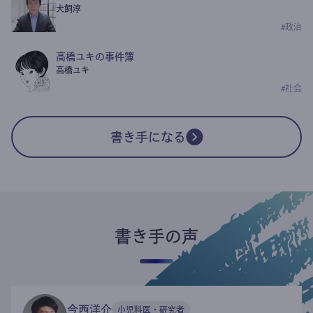
犬飼淳
#
政治
高橋ユキの事件簿
高橋ユキ
#
社会
書き手になる
書き手の声
今西洋介
小児科医・研究者