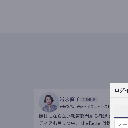
ログ
岩永直子
医療記者
医療記者、岩永直子のニュースレター
儲けにならない報道部門から撤退するメ
ディアも目立つ中、 theLetterは医療記事