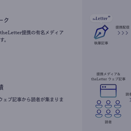
ーク
heLetter提携の有名メディア
す。
積
erのウェブ記事から読者が集まりま