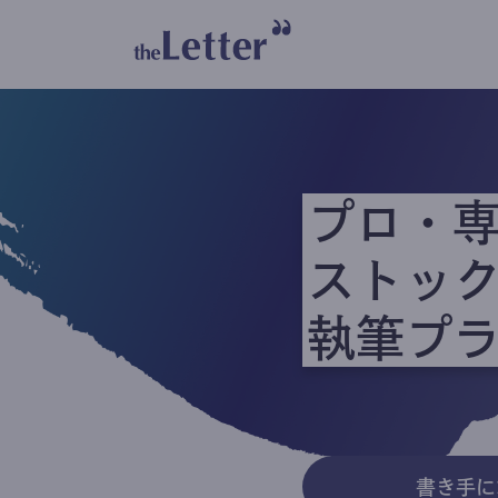
プロ・
ストッ
執筆プ
書き手に