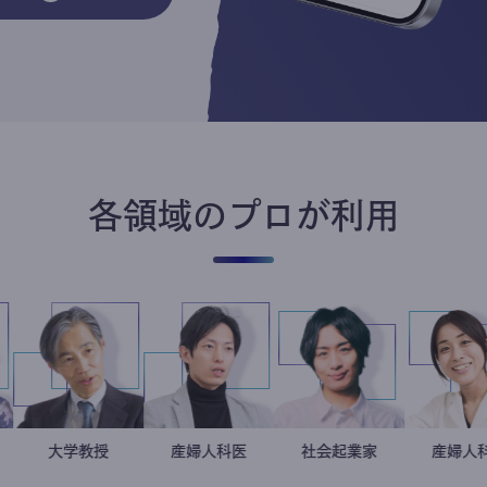
各領域のプロが利用
加藤忠史
大学教授
産婦人科医
重見大介
社会起業家
駒崎弘樹
稲葉可
産婦人