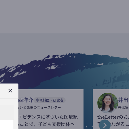
今西洋介
井出
小児科医・研究者
ふらいと先生のニュースレター
井出留
eLetterでエビデンスに基づいた医療記
theLette
を執筆することで、子ども支援団体へ
直接つながる