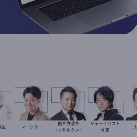
働き方改革
ジャーナリスト
奈子
科医
マーケター
室谷良平
新田龍
鈴木エイト
コンサルタント
作家