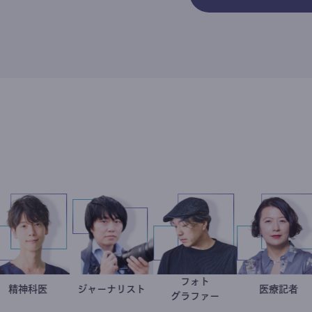
フォト
藤野智哉
精神科医
ジャーナリスト
志葉玲
別所隆弘
岩永直子
医療記者
グラファー