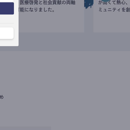
寄付など、医療啓発と社会貢献の両軸
が高くて熱心
の活動が可能になりました。
ミュニティを
め