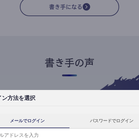
書き手になる
書き手の声
イン方法を選択
高橋ユキ
フリーライター
高橋ユキの事件簿
メールでログイン
パスワードでログイン
自分にとってtheLetterは、読者と一番近
th
い距離で執筆できる場所です。
事