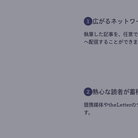
広がるネットワ
1
執筆した記事を、任意でt
へ配信することができま
熱心な読者が蓄
2
提携媒体やtheLett
す。