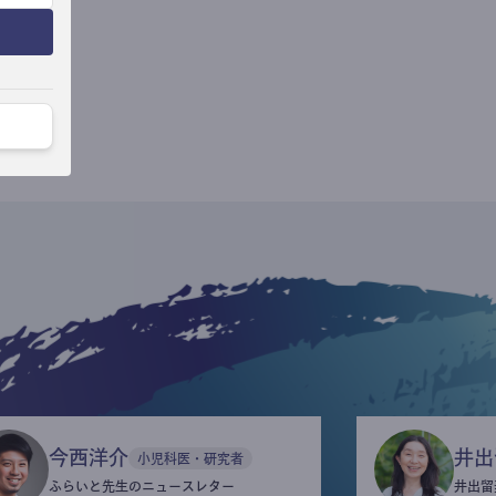
今西洋介
井出
小児科医・研究者
ふらいと先生のニュースレター
井出留