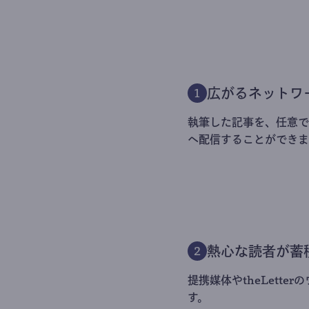
広がるネットワ
1
執筆した記事を、任意でt
へ配信することができま
熱心な読者が蓄
2
提携媒体やtheLett
す。