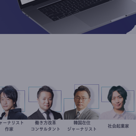
ジャーナリスト
働き方改革
韓国在住
鈴木エイト
新田龍
徐台教
社会起
駒崎
作家
コンサルタント
ジャーナリスト