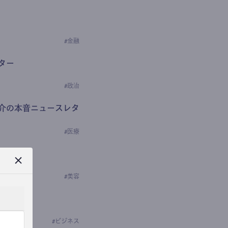
#
金融
ター
#
政治
介の本音ニュースレタ
#
医療
ews
学の研究者）
#
美容
#
ビジネス