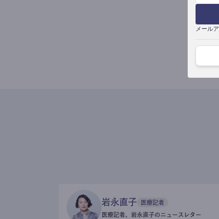
メールア
岩永直子
医療記者
医療記者、岩永直子のニュースレター