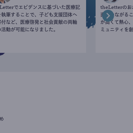
eLetterでエビデンスに基づいた医療記
theLette
を執筆することで、子ども支援団体へ
直接つながる
寄付など、医療啓発と社会貢献の両軸
が高くて熱心
の活動が可能になりました。
ミュニティを
め