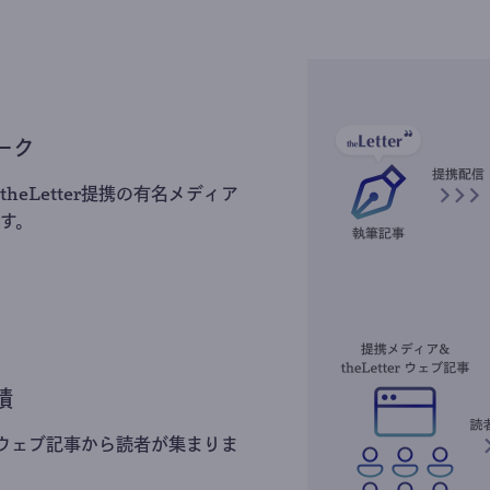
ーク
heLetter提携の有名メディア
す。
積
erのウェブ記事から読者が集まりま