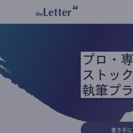
プロ・
ストッ
執筆プ
書き手に