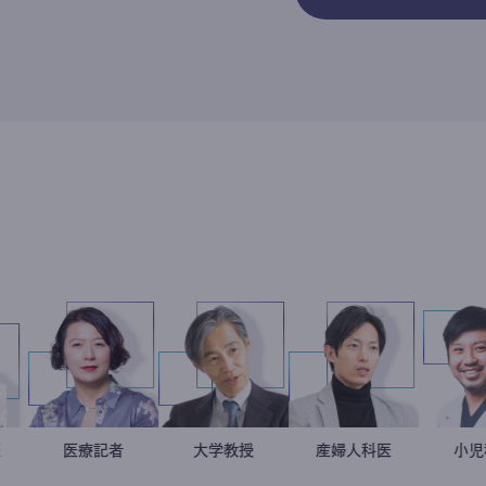
葉可奈子
婦人科医
岩永直子
医療記者
加藤忠史
大学教授
産婦人科医
重見大介