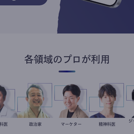
各領域のプロが利用
今西洋介
小児科医
小坂英二
政治家
マーケター
室谷良平
藤野智哉
精神科医