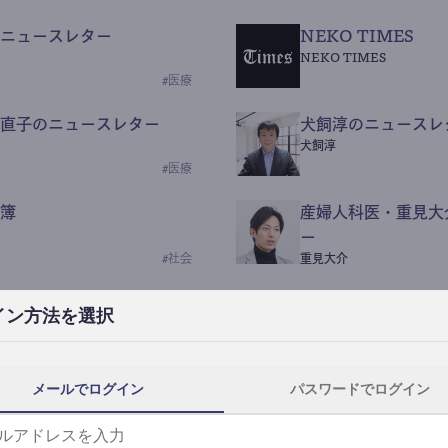
ニュースレター
NEKO TIMES
NEKO TIMES
#
医療
直子のニュースレター
犬飼淳のニュースレ
犬飼淳
#
医療
簿
産婦人科医・重見大
ー
#
社会
重見大介
Beauty Science N
イン方法を選択
なつなつ（化粧品・皮膚科
#
社会
メールでログイン
パスワードでログイン
y News
ｺｯｶﾗSaaS
らんぶる
#
美容