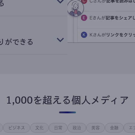
る
りができる
1,000を超える個人メディア
ビジネス
文化
日常
政治
美容
金融
エ