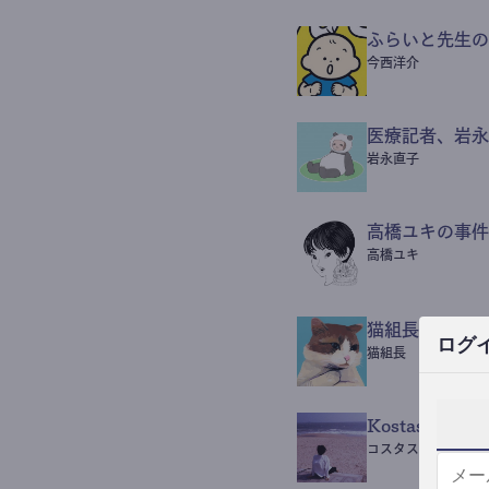
ふらいと先生の
今西洋介
医療記者、岩永
岩永直子
高橋ユキの事件
高橋ユキ
猫組長POST
ログ
猫組長
Kostas Beaut
コスタス