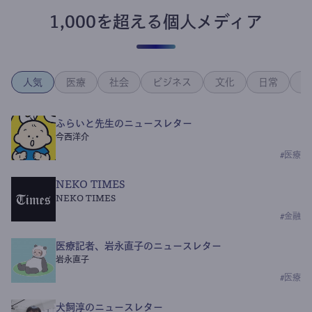
1,000を超える個人メディア
人気
医療
社会
ビジネス
文化
日常
政
ふらいと先生のニュースレター
今西洋介
#
医療
NEKO TIMES
NEKO TIMES
#
金融
医療記者、岩永直子のニュースレター
岩永直子
#
医療
犬飼淳のニュースレター