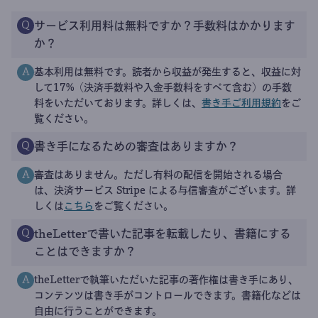
サービス利用料は無料ですか？手数料はかかります
Q
か？
基本利用は無料です。読者から収益が発生すると、収益に対
A
して17%（決済手数料や入金手数料をすべて含む）の手数
料をいただいております。詳しくは、
書き手ご利用規約
をご
覧ください。
書き手になるための審査はありますか？
Q
審査はありません。ただし有料の配信を開始される場合
A
は、決済サービス Stripe による与信審査がございます。詳
しくは
こちら
をご覧ください。
theLetterで書いた記事を転載したり、書籍にする
Q
ことはできますか？
theLetterで執筆いただいた記事の著作権は書き手にあり、
A
コンテンツは書き手がコントロールできます。書籍化などは
自由に行うことができます。