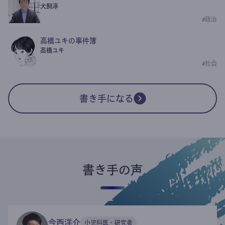
犬飼淳
#
政治
高橋ユキの事件簿
高橋ユキ
#
社会
書き手になる
書き手の声
今西洋介
小児科医・研究者