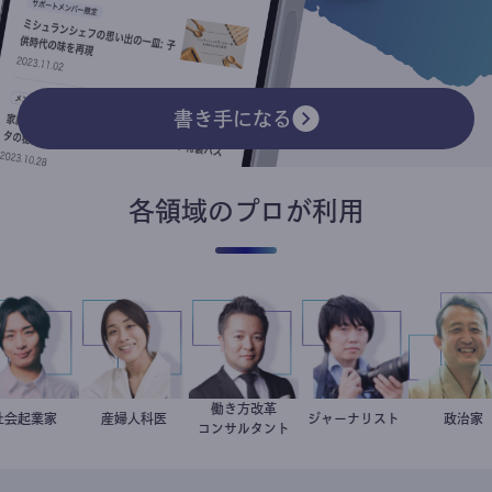
書き手になる
各領域のプロが利用
働き方改革
社会起業家
駒崎弘樹
稲葉可奈子
産婦人科医
新田龍
ジャーナリスト
志葉玲
小坂
政
コンサルタント