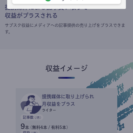
提携媒体による記事買い取りで
収益がプラスされる
サブスク収益にメディアへの記事提供の売り上げをプラスできま
す。
収益イメージ
提携媒体に取り上げられ
月収益をプラス
ライター
記事数
(/月)
9
本 (無料4本 / 有料5本)
収益
(/月)