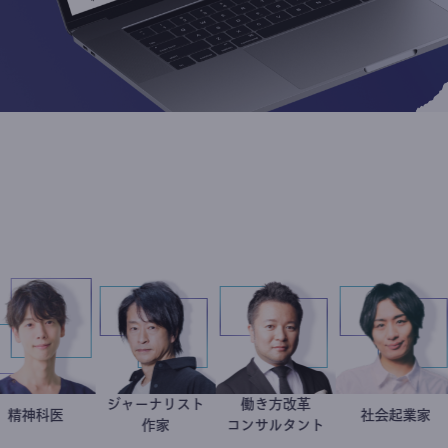
ジャーナリスト
働き方改革
藤野智哉
精神科医
鈴木エイト
新田龍
社会
駒崎
スト
作家
コンサルタント