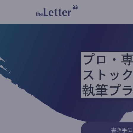
プロ・
ストッ
執筆プ
書き手に