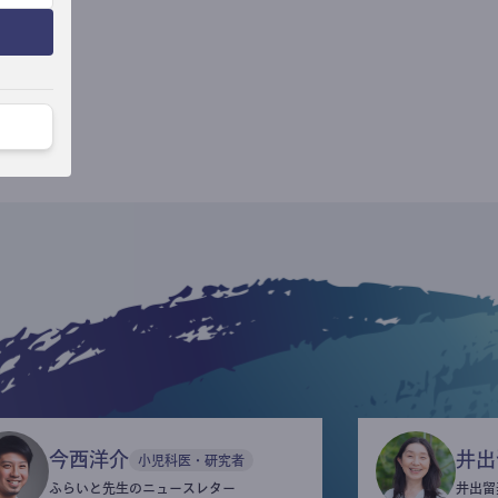
今西洋介
井出
小児科医・研究者
ふらいと先生のニュースレター
井出留