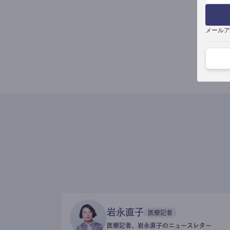
メールア
岩永直子
医療記者
医療記者、岩永直子のニュースレター