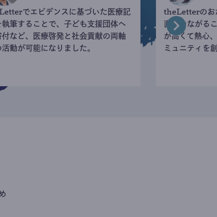
eLetterでエビデンスに基づいた医療記
theLette
を執筆することで、子ども支援団体へ
直接つながる
寄付など、医療啓発と社会貢献の両軸
が高くて熱心
の活動が可能になりました。
ミュニティを
め