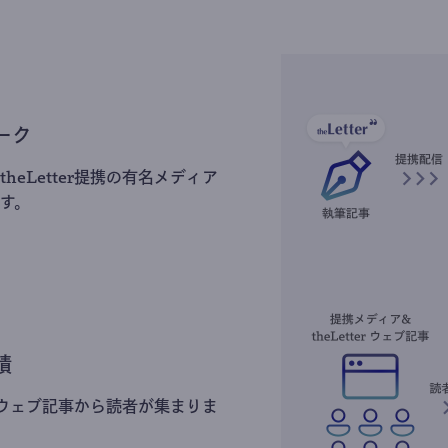
ーク
heLetter提携の有名メディア
す。
積
erのウェブ記事から読者が集まりま