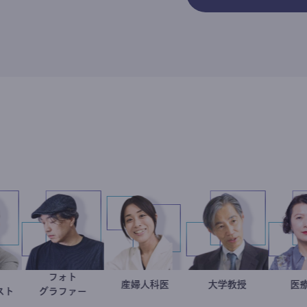
韓国在住
フォト
徐台教
別所隆弘
稲葉可奈子
産婦人科医
加藤忠史
大学教授
ャーナリスト
グラファー