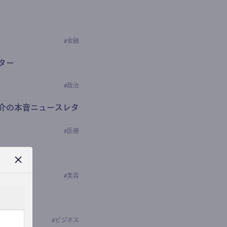
#
金融
ター
#
政治
介の本音ニュースレタ
#
医療
ews
学の研究者）
#
美容
#
ビジネス