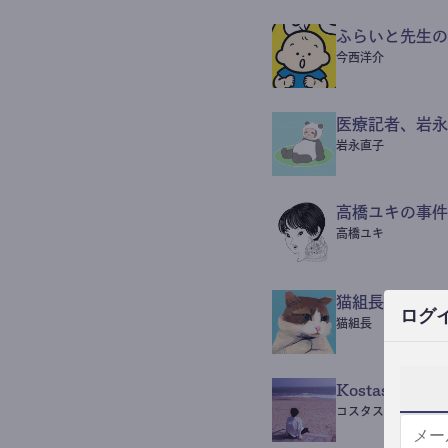
ふらいと先生の
今西洋介
医療記者、岩永
岩永直子
高橋ユキの事件
高橋ユキ
猫組長POST
ログ
猫組長
Kostas Beaut
コスタス