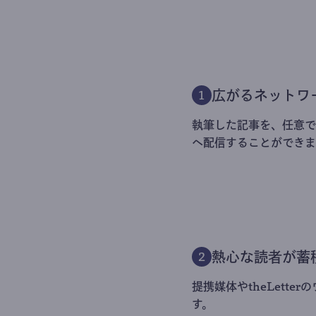
広がるネットワ
1
執筆した記事を、任意でt
へ配信することができま
熱心な読者が蓄
2
提携媒体やtheLett
す。