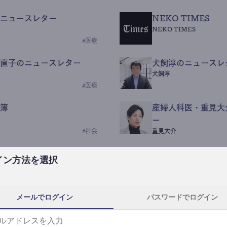
ニュースレター
NEKO TIMES
NEKO TIMES
#
医療
直子のニュースレター
犬飼淳のニュースレ
犬飼淳
#
医療
簿
産婦人科医・重見大
ー
#
社会
重見大介
Beauty Science N
イン方法を選択
なつなつ（化粧品・皮膚科
#
社会
メールでログイン
パスワードでログイン
y News
ｺｯｶﾗSaaS
らんぶる
#
美容