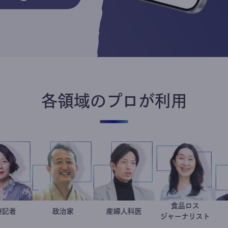
各領域のプロが利用
食品ロス
岩永直子
医療記者
小坂英二
政治家
産婦人科医
重見大介
井出留美
ジャーナリ