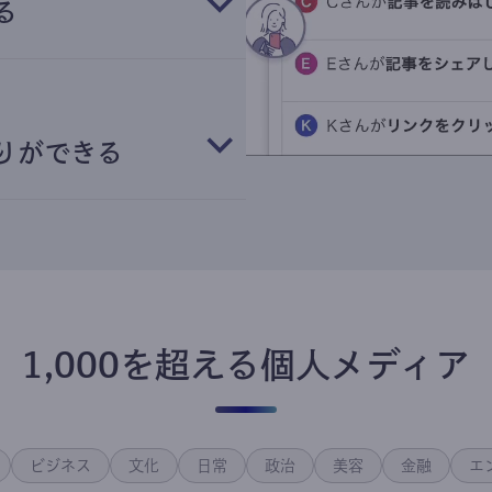
る
りができる
1,000を超える個人メディア
ビジネス
文化
日常
政治
美容
金融
エ