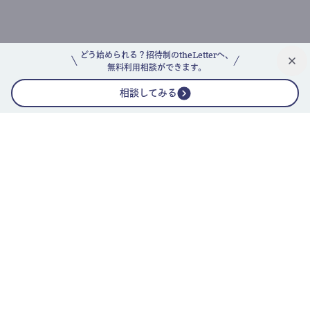
どう始められる？招待制のtheLetterへ、
無料利用相談ができます。
相談してみる
公式ニュースレター
theLetterニュースレターガイド
よくあるご質問(FAQ)