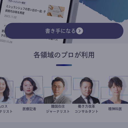
書き手になる
各領域のプロが利用
食品ロス
韓国在住
働き方改革
井出留美
岩永直子
医療記者
徐台教
新田龍
藤野智哉
精神科医
ャーナリスト
ジャーナリスト
コンサルタント