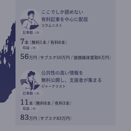
ここでしか読めない
有料記事を中心に配信
コラムニスト
記事数
(/月)
7
本 (無料1本 / 有料6本)
収益
(/月)
56
万円 (サブスク50万円 / 提携媒体買取6万円)
公共性の高い情報を
無料公開し、支援者が集まる
ジャーナリスト
記事数
(/月)
11
本 (無料8本 / 有料3本)
収益
(/月)
83
万円 (サブスク83万円)