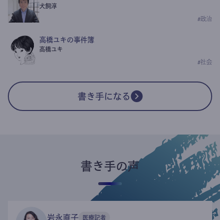
犬飼淳
#
政治
高橋ユキの事件簿
高橋ユキ
#
社会
書き手になる
書き手の声
岩永直子
医療記者