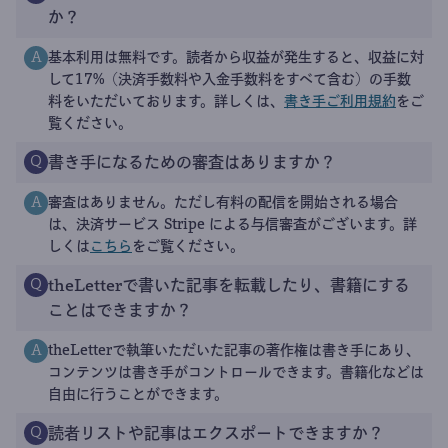
か？
基本利用は無料です。読者から収益が発生すると、収益に対
A
して17%（決済手数料や入金手数料をすべて含む）の手数
料をいただいております。詳しくは、
書き手ご利用規約
をご
覧ください。
書き手になるための審査はありますか？
Q
審査はありません。ただし有料の配信を開始される場合
A
は、決済サービス Stripe による与信審査がございます。詳
しくは
こちら
をご覧ください。
theLetterで書いた記事を転載したり、書籍にする
Q
ことはできますか？
theLetterで執筆いただいた記事の著作権は書き手にあり、
A
コンテンツは書き手がコントロールできます。書籍化などは
自由に行うことができます。
読者リストや記事はエクスポートできますか？
Q