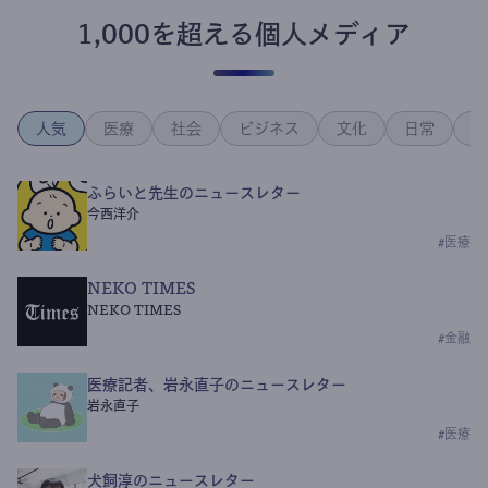
1,000を超える個人メディア
人気
医療
社会
ビジネス
文化
日常
政
ふらいと先生のニュースレター
今西洋介
#
医療
NEKO TIMES
NEKO TIMES
#
金融
医療記者、岩永直子のニュースレター
岩永直子
#
医療
犬飼淳のニュースレター