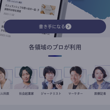
書き手になる
各領域のプロが利用
稲葉可奈子
産婦人科医
社会起業家
駒崎弘樹
ジャーナリスト
志葉玲
マーケター
室谷良平
岩永直
医療記