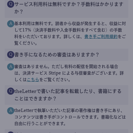
サービス利用料は無料ですか？手数料はかかります
Q
か？
基本利用は無料です。読者から収益が発生すると、収益に対
A
して17%（決済手数料や入金手数料をすべて含む）の手数
料をいただいております。詳しくは、
書き手ご利用規約
をご
覧ください。
書き手になるための審査はありますか？
Q
審査はありません。ただし有料の配信を開始される場合
A
は、決済サービス Stripe による与信審査がございます。詳
しくは
こちら
をご覧ください。
theLetterで書いた記事を転載したり、書籍にする
Q
ことはできますか？
theLetterで執筆いただいた記事の著作権は書き手にあり、
A
コンテンツは書き手がコントロールできます。書籍化などは
自由に行うことができます。