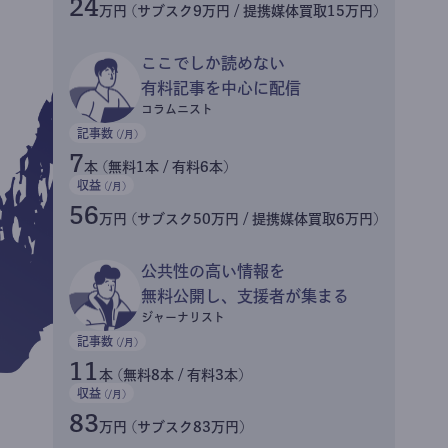
24
万円 (サブスク9万円 / 提携媒体買取15万円)
ここでしか読めない
有料記事を中心に配信
コラムニスト
記事数
(/月)
7
本 (無料1本 / 有料6本)
収益
(/月)
56
万円 (サブスク50万円 / 提携媒体買取6万円)
公共性の高い情報を
無料公開し、支援者が集まる
ジャーナリスト
記事数
(/月)
11
本 (無料8本 / 有料3本)
収益
(/月)
83
万円 (サブスク83万円)