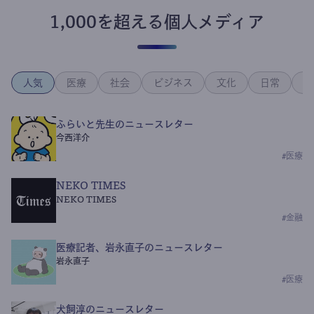
1,000を超える個人メディア
人気
医療
社会
ビジネス
文化
日常
政
ふらいと先生のニュースレター
今西洋介
#
医療
NEKO TIMES
NEKO TIMES
#
金融
医療記者、岩永直子のニュースレター
岩永直子
#
医療
犬飼淳のニュースレター