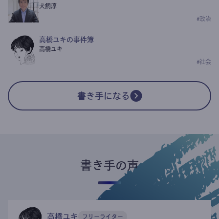
犬飼淳
#
政治
高橋ユキの事件簿
高橋ユキ
#
社会
書き手になる
書き手の声
高橋ユキ
フリーライター