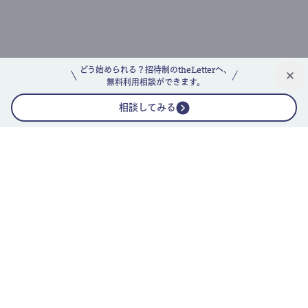
どう始められる？招待制のtheLetterへ、
無料利用相談ができます。
相談してみる
公式ニュースレター
theLetterニュースレターガイド
よくあるご質問(FAQ)