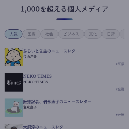
1,000を超える個人メディア
人気
医療
社会
ビジネス
文化
日常
政
ふらいと先生のニュースレター
今西洋介
#
医療
NEKO TIMES
NEKO TIMES
#
金融
医療記者、岩永直子のニュースレター
岩永直子
#
医療
犬飼淳のニュースレター