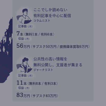
ここでしか読めない
有料記事を中心に配信
コラムニスト
記事数
(/月)
7
本 (無料1本 / 有料6本)
収益
(/月)
56
万円 (サブスク50万円 / 提携媒体買取6万円)
公共性の高い情報を
無料公開し、支援者が集まる
ジャーナリスト
記事数
(/月)
11
本 (無料8本 / 有料3本)
収益
(/月)
83
万円 (サブスク83万円)