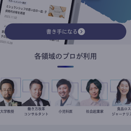
書き手になる
各領域のプロが利用
働き方改革
食品
金谷一朗
大学教授
新田龍
今西洋介
小児科医
社会起業家
駒崎弘樹
井出
コンサルタント
ジャーナ