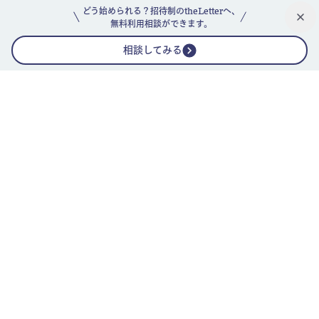
どう始められる？招待制のtheLetterへ、
無料利用相談ができます。
相談してみる
公式ニュースレター
theLetterニュースレターガイド
よくあるご質問(FAQ)
運営会社
採用情報