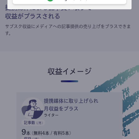
提携媒体による記事買い取りで
収益がプラスされる
サブスク収益にメディアへの記事提供の売り上げをプラスできま
す。
収益イメージ
提携媒体に取り上げられ
月収益をプラス
ライター
記事数
(/月)
9
本 (無料4本 / 有料5本)
収益
(/月)