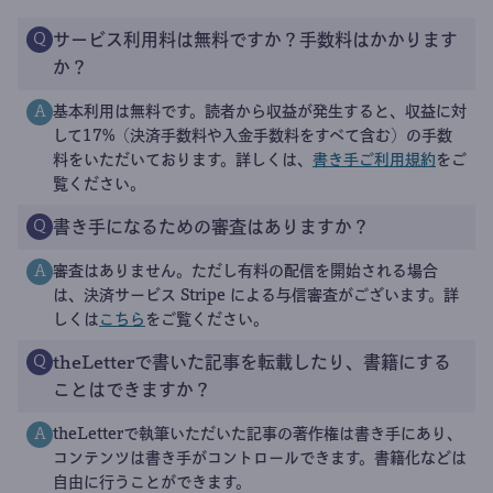
サービス利用料は無料ですか？手数料はかかります
Q
か？
基本利用は無料です。読者から収益が発生すると、収益に対
A
して17%（決済手数料や入金手数料をすべて含む）の手数
料をいただいております。詳しくは、
書き手ご利用規約
をご
覧ください。
書き手になるための審査はありますか？
Q
審査はありません。ただし有料の配信を開始される場合
A
は、決済サービス Stripe による与信審査がございます。詳
しくは
こちら
をご覧ください。
theLetterで書いた記事を転載したり、書籍にする
Q
ことはできますか？
theLetterで執筆いただいた記事の著作権は書き手にあり、
A
コンテンツは書き手がコントロールできます。書籍化などは
自由に行うことができます。