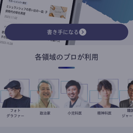
書き手になる
各領域のプロが利用
フォト
家
別所隆弘
小坂英二
政治家
今西洋介
小児科医
藤野智哉
精神科医
グラファー
ジ