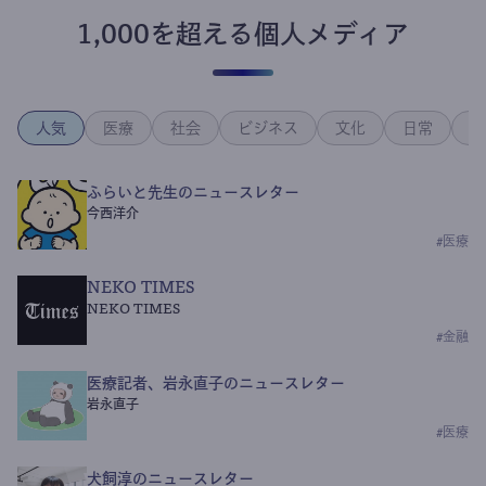
1,000を超える個人メディア
人気
医療
社会
ビジネス
文化
日常
政
ふらいと先生のニュースレター
今西洋介
#
医療
NEKO TIMES
NEKO TIMES
#
金融
医療記者、岩永直子のニュースレター
岩永直子
#
医療
犬飼淳のニュースレター