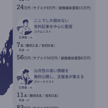
24
万円 (サブスク9万円 / 提携媒体買取15万円)
ここでしか読めない
有料記事を中心に配信
コラムニスト
記事数
(/月)
7
本 (無料1本 / 有料6本)
収益
(/月)
56
万円 (サブスク50万円 / 提携媒体買取6万円)
公共性の高い情報を
無料公開し、支援者が集まる
ジャーナリスト
記事数
(/月)
11
本 (無料8本 / 有料3本)
収益
(/月)
83