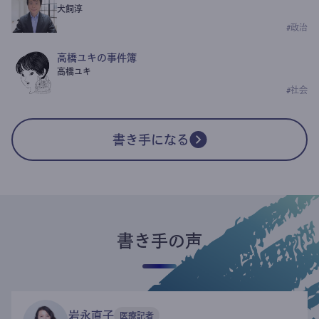
犬飼淳
#
政治
高橋ユキの事件簿
高橋ユキ
#
社会
書き手になる
書き手の声
岩永直子
医療記者