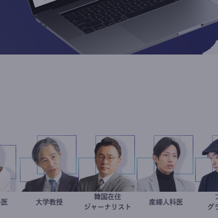
韓国在住
稲葉可奈子
産婦人科医
加藤忠史
大学教授
徐台教
産婦人科
重見大
ジャーナリスト