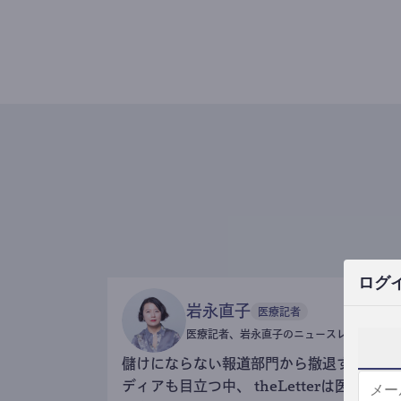
ログ
岩永直子
医療記者
医療記者、岩永直子のニュースレター
儲けにならない報道部門から撤退するメ
ディアも目立つ中、 theLetterは医療記事