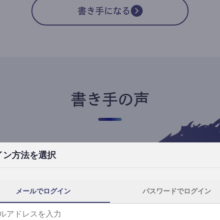
書き手になる
書き手の声
イン方法を選択
高橋ユキ
フリーライター
高橋ユキの事件簿
メールでログイン
パスワードでログイン
自分にとってtheLetterは、読者と一番近
th
い距離で執筆できる場所です。
事