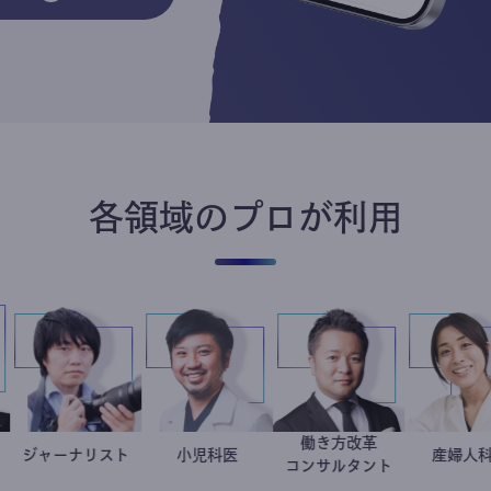
各領域のプロが利用
働き方改革
金谷一朗
大学教授
ジャーナリスト
志葉玲
今西洋介
小児科医
新田龍
コンサルタント