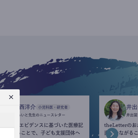
今西洋介
井出
小児科医・研究者
ふらいと先生のニュースレター
井出留
eLetterでエビデンスに基づいた医療記
theLette
を執筆することで、子ども支援団体へ
直接つながる