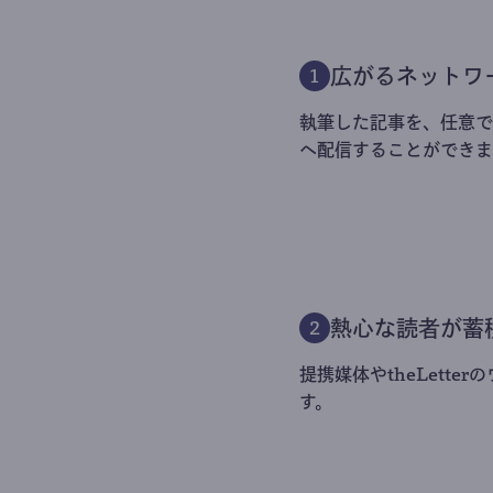
広がるネットワ
1
執筆した記事を、任意でt
へ配信することができま
熱心な読者が蓄
2
提携媒体やtheLett
す。