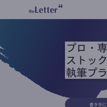
プロ・
ストッ
執筆プ
書き手に