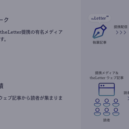
ーク
heLetter提携の有名メディア
す。
積
erのウェブ記事から読者が集まりま