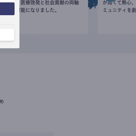
寄付など、医療啓発と社会貢献の両軸
が高くて熱心
の活動が可能になりました。
ミュニティを
め