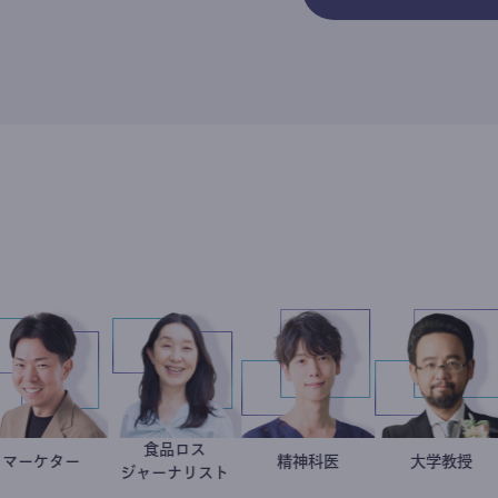
食品ロス
直子
記者
マーケター
室谷良平
井出留美
藤野智哉
精神科医
ジャーナリスト