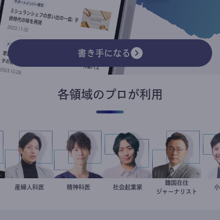
書き手になる
各領域のプロが利用
韓国在住
朗
授
産婦人科医
重見大介
藤野智哉
精神科医
社会起業家
駒崎弘樹
徐台教
ジャーナリスト