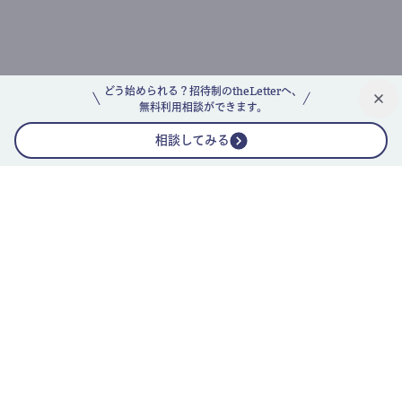
どう始められる？招待制のtheLetterへ、
無料利用相談ができます。
相談してみる
公式ニュースレター
theLetterニュースレターガイド
よくあるご質問(FAQ)