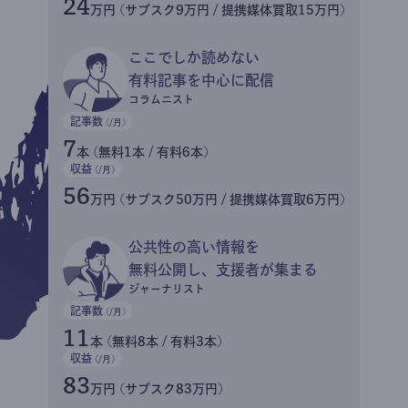
24
万円 (サブスク9万円 / 提携媒体買取15万円)
ここでしか読めない
有料記事を中心に配信
コラムニスト
記事数
(/月)
7
本 (無料1本 / 有料6本)
収益
(/月)
56
万円 (サブスク50万円 / 提携媒体買取6万円)
公共性の高い情報を
無料公開し、支援者が集まる
ジャーナリスト
記事数
(/月)
11
本 (無料8本 / 有料3本)
収益
(/月)
83
万円 (サブスク83万円)