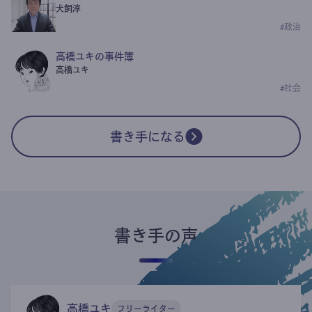
犬飼淳
#
政治
高橋ユキの事件簿
高橋ユキ
#
社会
書き手になる
書き手の声
高橋ユキ
フリーライター