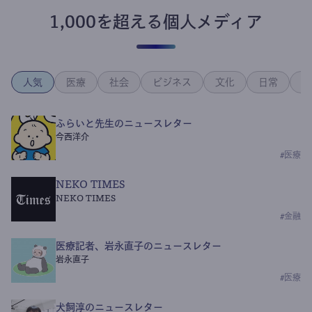
1,000を超える個人メディア
人気
医療
社会
ビジネス
文化
日常
政
ふらいと先生のニュースレター
今西洋介
#
医療
NEKO TIMES
NEKO TIMES
#
金融
医療記者、岩永直子のニュースレター
岩永直子
#
医療
犬飼淳のニュースレター