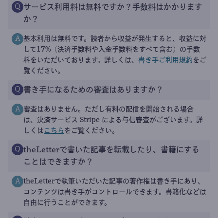
サービス利用料は無料ですか？手数料はかかります
Q
か？
基本利用は無料です。読者から収益が発生すると、収益に対
A
して17%（決済手数料や入金手数料をすべて含む）の手数
料をいただいております。詳しくは、
書き手ご利用規約
をご
覧ください。
書き手になるための審査はありますか？
Q
審査はありません。ただし有料の配信を開始される場合
A
は、決済サービス Stripe による与信審査がございます。詳
しくは
こちら
をご覧ください。
theLetterで書いた記事を転載したり、書籍にする
Q
ことはできますか？
theLetterで執筆いただいた記事の著作権は書き手にあり、
A
コンテンツは書き手がコントロールできます。書籍化などは
自由に行うことができます。