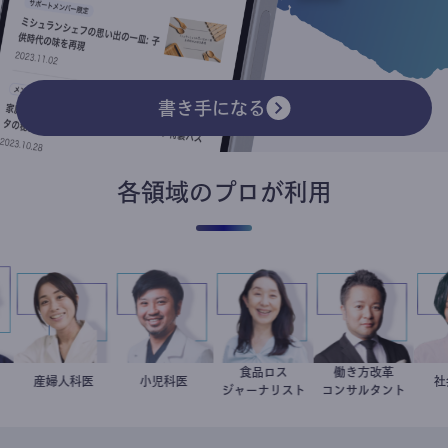
書き手になる
各領域のプロが利用
食品ロス
働き方改革
哉
医
稲葉可奈子
産婦人科医
今西洋介
小児科医
井出留美
新田龍
ジャーナリスト
コンサルタント