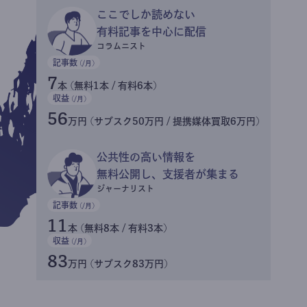
ここでしか読めない
有料記事を中心に配信
コラムニスト
記事数
(/月)
7
本 (無料1本 / 有料6本)
収益
(/月)
56
万円 (サブスク50万円 / 提携媒体買取6万円)
公共性の高い情報を
無料公開し、支援者が集まる
ジャーナリスト
記事数
(/月)
11
本 (無料8本 / 有料3本)
収益
(/月)
83
万円 (サブスク83万円)