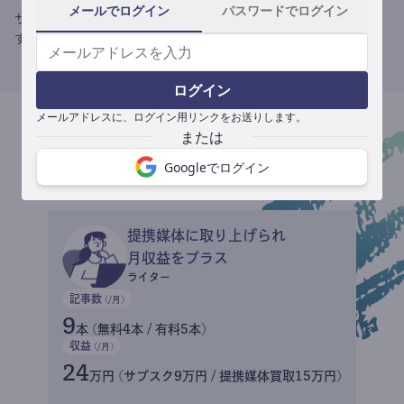
メールでログイン
パスワードでログイン
サブスク収益にメディアへの記事提供の売り上げをプラスできま
す。
ログイン
メールアドレスに、ログイン用リンクをお送りします。
収益イメージ
Googleでログイン
提携媒体に取り上げられ
月収益をプラス
ライター
記事数
(/月)
9
本 (無料4本 / 有料5本)
収益
(/月)
24
万円 (サブスク9万円 / 提携媒体買取15万円)