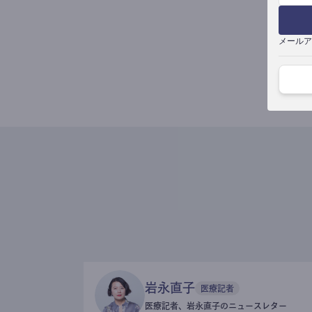
メールア
岩永直子
医療記者
医療記者、岩永直子のニュースレター