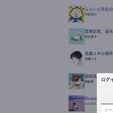
ふらいと先生の
今西洋介
医療記者、岩永
岩永直子
高橋ユキの事件
高橋ユキ
猫組長POST
ログ
猫組長
Kostas Beaut
コスタス