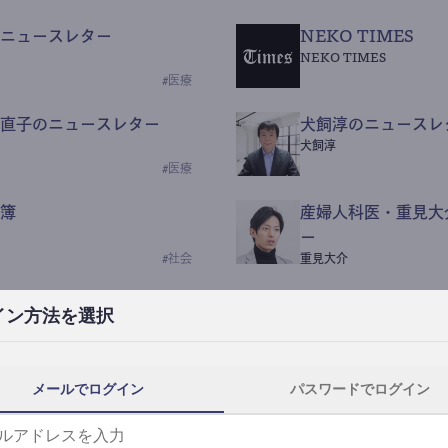
ニュースレター
NEKO TIMES
NEKO TIMES
#
医療
直子のニュースレター
犬飼淳のニュースレ
犬飼淳
#
医療
簿
産婦人科医・重見大
ー
#
社会
重見大介
Beauty Science N
イン方法を選択
なつなつ（化粧品・皮膚科
#
社会
メールでログイン
パスワードでログイン
y News
ｺｯｶﾗSaaS
らんぶる
#
美容