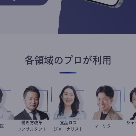
各領域のプロが利用
働き方改革
食品ロス
今西洋介
小児科医
新田龍
井出留美
マーケター
室谷良平
コンサルタント
ジャーナリスト