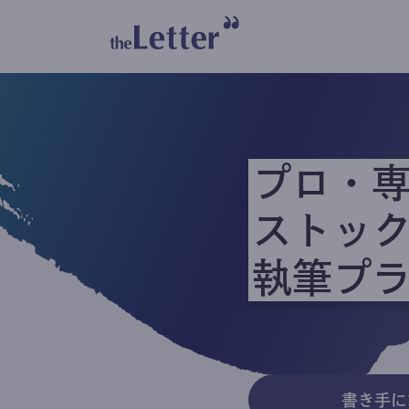
プロ・
ストッ
執筆プ
書き手に