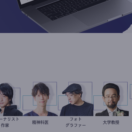
ジャーナリスト
フォト
鈴木エイト
藤野智哉
精神科医
別所隆弘
金谷一
大学教
作家
グラファー