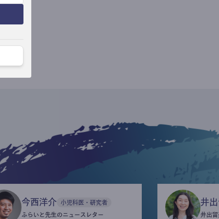
今西洋介
井出
小児科医・研究者
ふらいと先生のニュースレター
井出留