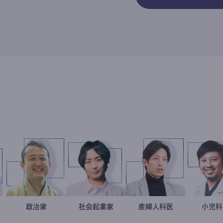
可奈子
人科医
小坂英二
政治家
社会起業家
駒崎弘樹
産婦人科医
重見大介