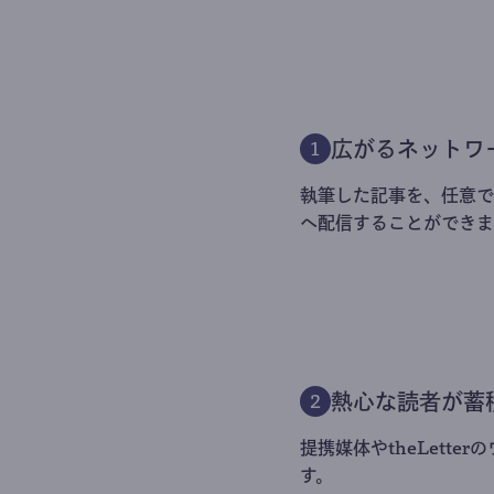
広がるネットワ
1
執筆した記事を、任意でt
へ配信することができま
熱心な読者が蓄
2
提携媒体やtheLett
す。