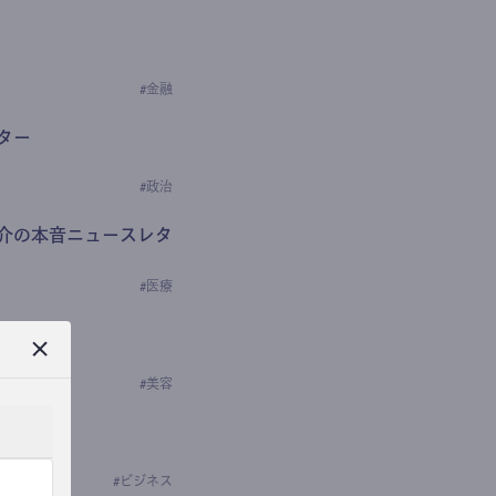
#
金融
ター
#
政治
介の本音ニュースレタ
#
医療
ews
学の研究者）
#
美容
#
ビジネス