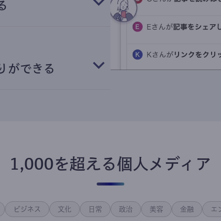
る
りができる
1,000を超える個人メディア
ビジネス
文化
日常
政治
美容
金融
エ