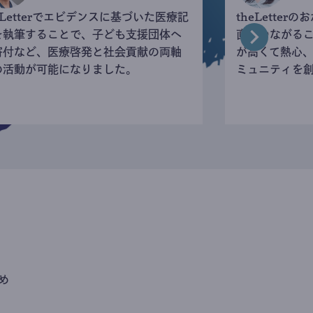
eLetterでエビデンスに基づいた医療記
theLette
を執筆することで、子ども支援団体へ
直接つながる
寄付など、医療啓発と社会貢献の両軸
が高くて熱心
の活動が可能になりました。
ミュニティを
め