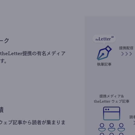
ーク
heLetter提携の有名メディア
す。
積
erのウェブ記事から読者が集まりま