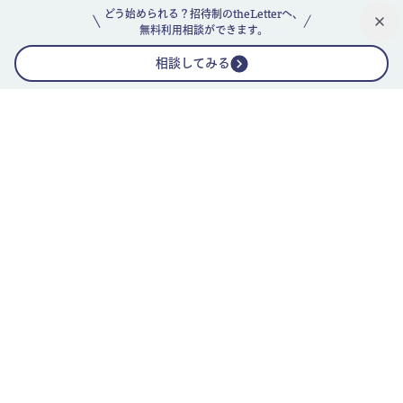
どう始められる？招待制のtheLetterへ、
無料利用相談ができます。
相談してみる
公式ニュースレター
theLetterニュースレターガイド
よくあるご質問(FAQ)
運営会社
採用情報