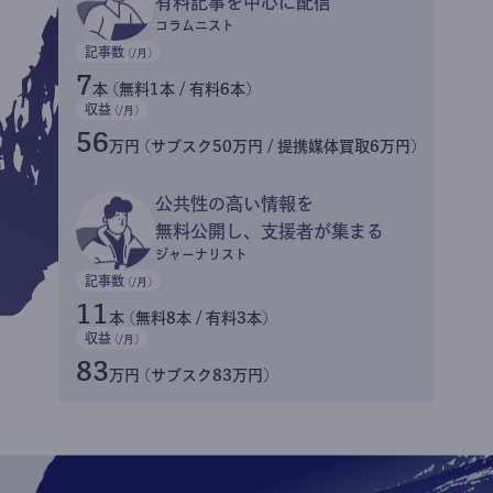
有料記事を中心に配信
コラムニスト
記事数
(/月)
7
本 (無料1本 / 有料6本)
収益
(/月)
56
万円 (サブスク50万円 / 提携媒体買取6万円)
公共性の高い情報を
無料公開し、支援者が集まる
ジャーナリスト
記事数
(/月)
11
本 (無料8本 / 有料3本)
収益
(/月)
83
万円 (サブスク83万円)