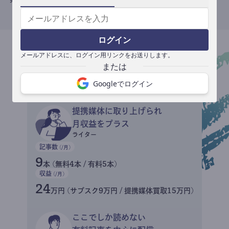
ログイン
メールアドレスに、ログイン用リンクをお送りします。
収益イメージ
Googleでログイン
提携媒体に取り上げられ
月収益をプラス
ライター
記事数
(/月)
9
本 (無料4本 / 有料5本)
収益
(/月)
24
万円 (サブスク9万円 / 提携媒体買取15万円)
ここでしか読めない