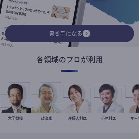
書き手になる
各領域のプロが利用
金谷一朗
大学教授
小坂英二
政治家
稲葉可奈子
産婦人科医
今西洋介
小児科医