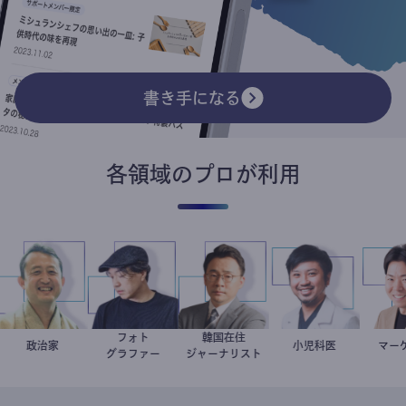
書き手になる
各領域のプロが利用
フォト
韓国在住
小坂英二
政治家
別所隆弘
徐台教
今西洋介
小児科医
グラファー
ジャーナリスト