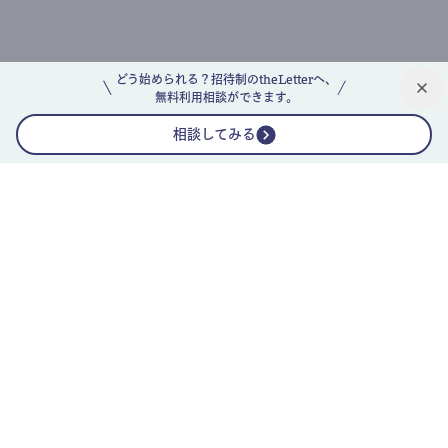
どう始められる？招待制のtheLetterへ、
無料利用相談ができます。
相談してみる
公式ニュースレター
theLetterニュースレターガイド
よくあるご質問(FAQ)