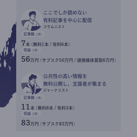
ここでしか読めない
有料記事を中心に配信
コラムニスト
記事数
(/月)
7
本 (無料1本 / 有料6本)
収益
(/月)
56
万円 (サブスク50万円 / 提携媒体買取6万円)
公共性の高い情報を
無料公開し、支援者が集まる
ジャーナリスト
記事数
(/月)
11
本 (無料8本 / 有料3本)
収益
(/月)
83
万円 (サブスク83万円)