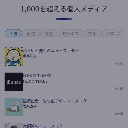
1,000を超える個人メディア
人気
医療
社会
ビジネス
文化
日常
政
ふらいと先生のニュースレター
今西洋介
#
医療
NEKO TIMES
NEKO TIMES
#
金融
医療記者、岩永直子のニュースレター
岩永直子
#
医療
犬飼淳のニュースレター