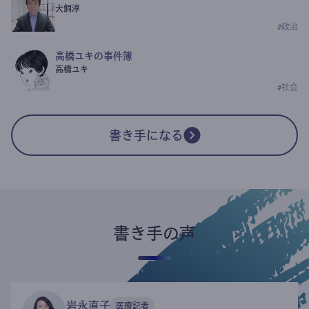
犬飼淳
#
政治
高橋ユキの事件簿
高橋ユキ
#
社会
書き手になる
書き手の声
岩永直子
医療記者