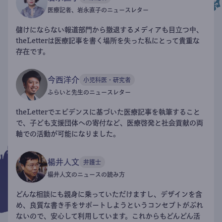
医療記者、岩永直子のニュースレター
儲けにならない報道部門から撤退するメディアも目立つ中、
theLetterは医療記事を書く場所を失った私にとって貴重な
存在です。
今西洋介
小児科医・研究者
ふらいと先生のニュースレター
theLetterでエビデンスに基づいた医療記事を執筆すること
で、子ども支援団体への寄付など、医療啓発と社会貢献の両
軸での活動が可能になりました。
楊井人文
弁護士
楊井人文のニュースの読み方
どんな相談にも親身に乗っていただけますし、デザインを含
め、良質な書き手をサポートしようというコンセプトがぶれ
ないので、安心して利用しています。これからもどんどん活