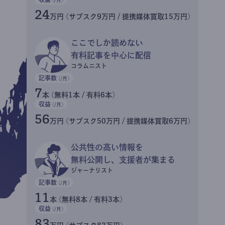
24
万円 (サブスク9万円 / 提携媒体買取15万円)
ここでしか読めない
有料記事を中心に配信
コラムニスト
記事数
(/月)
7
本 (無料1本 / 有料6本)
収益
(/月)
56
万円 (サブスク50万円 / 提携媒体買取6万円)
公共性の高い情報を
無料公開し、支援者が集まる
ジャーナリスト
記事数
(/月)
11
本 (無料8本 / 有料3本)
収益
(/月)
83