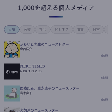
1,000を超える個人メディア
人気
医療
社会
ビジネス
文化
日常
政
ふらいと先生のニュースレター
今西洋介
#
医療
NEKO TIMES
NEKO TIMES
#
金融
医療記者、岩永直子のニュースレター
岩永直子
#
医療
犬飼淳のニュースレター