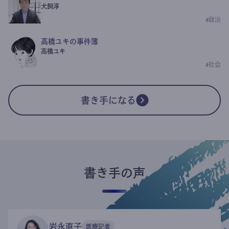
犬飼淳
#
政治
高橋ユキの事件簿
高橋ユキ
#
社会
書き手になる
書き手の声
岩永直子
医療記者