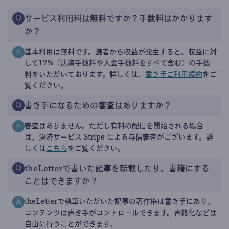
サービス利用料は無料ですか？手数料はかかります
Q
か？
基本利用は無料です。読者から収益が発生すると、収益に対
A
して17%（決済手数料や入金手数料をすべて含む）の手数
料をいただいております。詳しくは、
書き手ご利用規約
をご
覧ください。
書き手になるための審査はありますか？
Q
審査はありません。ただし有料の配信を開始される場合
A
は、決済サービス Stripe による与信審査がございます。詳
しくは
こちら
をご覧ください。
theLetterで書いた記事を転載したり、書籍にする
Q
ことはできますか？
theLetterで執筆いただいた記事の著作権は書き手にあり、
A
コンテンツは書き手がコントロールできます。書籍化などは
自由に行うことができます。