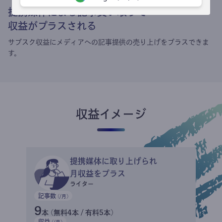
提携媒体による記事買い取りで
収益がプラスされる
サブスク収益にメディアへの記事提供の売り上げをプラスできま
す。
収益イメージ
提携媒体に取り上げられ
月収益をプラス
ライター
記事数
(/月)
9
本 (無料4本 / 有料5本)
収益
(/月)