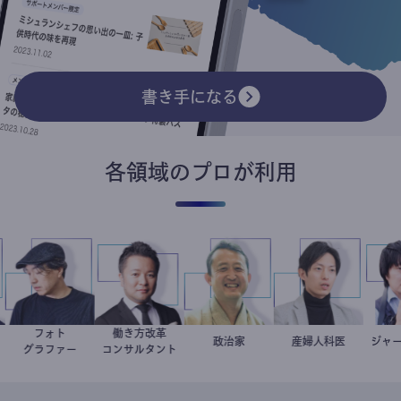
書き手になる
各領域のプロが利用
フォト
働き方改革
哉
医
別所隆弘
新田龍
小坂英二
政治家
産婦人科医
重見大介
グラファー
コンサルタント