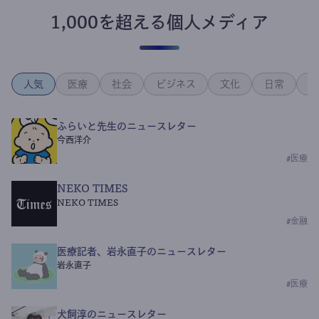
1,000を超える個人メディア
人気
医療
社会
ビジネス
文化
日常
政
ふらいと先生のニュースレター
今西洋介
#
医療
NEKO TIMES
NEKO TIMES
#
金融
医療記者、岩永直子のニュースレター
岩永直子
#
医療
犬飼淳のニュースレター