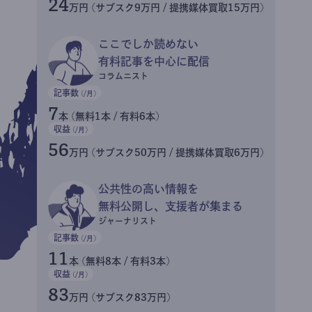
24
万円 (サブスク9万円 / 提携媒体買取15万円)
ここでしか読めない
有料記事を中心に配信
コラムニスト
記事数
(/月)
7
本 (無料1本 / 有料6本)
収益
(/月)
56
万円 (サブスク50万円 / 提携媒体買取6万円)
公共性の高い情報を
無料公開し、支援者が集まる
ジャーナリスト
記事数
(/月)
11
本 (無料8本 / 有料3本)
収益
(/月)
83
万円 (サブスク83万円)