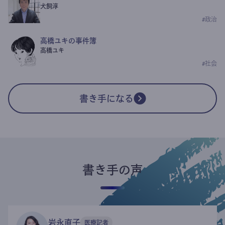
犬飼淳
#
政治
高橋ユキの事件簿
高橋ユキ
#
社会
書き手になる
書き手の声
岩永直子
医療記者