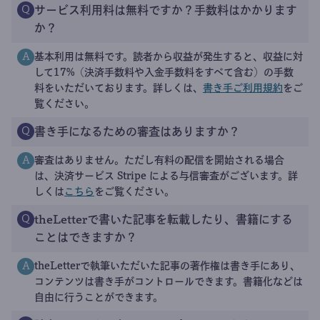
サービス利用料は無料ですか？手数料はかかります
Q
か？
基本利用は無料です。読者から収益が発生すると、収益に対
A
して17%（決済手数料や入金手数料をすべて含む）の手数
料をいただいております。詳しくは、
書き手ご利用規約
をご
覧ください。
書き手になるための審査はありますか？
Q
審査はありません。ただし有料の配信を開始される場合
A
は、決済サービス Stripe による与信審査がございます。詳
しくは
こちら
をご覧ください。
theLetterで書いた記事を転載したり、書籍にする
Q
ことはできますか？
theLetterで執筆いただいた記事の著作権は書き手にあり、
A
コンテンツは書き手がコントロールできます。書籍化などは
自由に行うことができます。