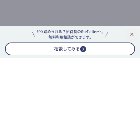
どう始められる？招待制のtheLetterへ、
無料利用相談ができます。
相談してみる
公式ニュースレター
theLetterニュースレターガイド
よくあるご質問(FAQ)