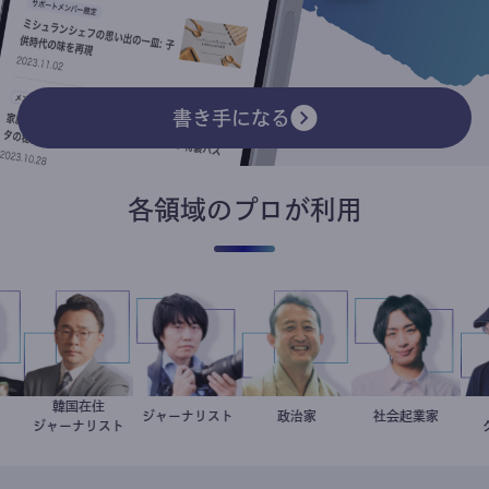
書き手になる
各領域のプロが利用
韓国在住
一朗
教授
徐台教
ジャーナリスト
志葉玲
小坂英二
政治家
社会起業家
駒崎弘樹
ジャーナリスト