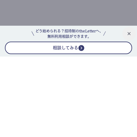
どう始められる？招待制のtheLetterへ、
無料利用相談ができます。
相談してみる
公式ニュースレター
theLetterニュースレターガイド
よくあるご質問(FAQ)