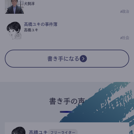
犬飼淳
#
政治
高橋ユキの事件簿
高橋ユキ
#
社会
書き手になる
書き手の声
高橋ユキ
フリーライター