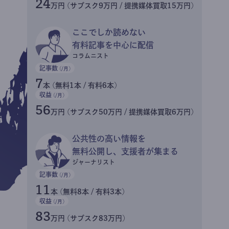
24
万円 (サブスク9万円 / 提携媒体買取15万円)
ここでしか読めない
有料記事を中心に配信
コラムニスト
記事数
(/月)
7
本 (無料1本 / 有料6本)
収益
(/月)
56
万円 (サブスク50万円 / 提携媒体買取6万円)
公共性の高い情報を
無料公開し、支援者が集まる
ジャーナリスト
記事数
(/月)
11
本 (無料8本 / 有料3本)
収益
(/月)
83
万円 (サブスク83万円)