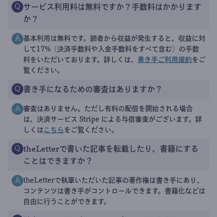
サービス利用料は無料ですか？手数料はかかります
Q
か？
基本利用は無料です。読者から収益が発生すると、収益に対
A
して17%（決済手数料や入金手数料をすべて含む）の手数
料をいただいております。詳しくは、
書き手ご利用規約
をご
覧ください。
書き手になるための審査はありますか？
Q
審査はありません。ただし有料の配信を開始される場合
A
は、決済サービス Stripe による与信審査がございます。詳
しくは
こちら
をご覧ください。
theLetterで書いた記事を転載したり、書籍にする
Q
ことはできますか？
theLetterで執筆いただいた記事の著作権は書き手にあり、
A
コンテンツは書き手がコントロールできます。書籍化などは
自由に行うことができます。