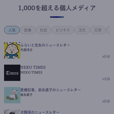
1,000を超える個人メディア
人気
医療
社会
ビジネス
文化
日常
政
ふらいと先生のニュースレター
今西洋介
#
医療
NEKO TIMES
NEKO TIMES
#
金融
医療記者、岩永直子のニュースレター
岩永直子
#
医療
犬飼淳のニュースレター