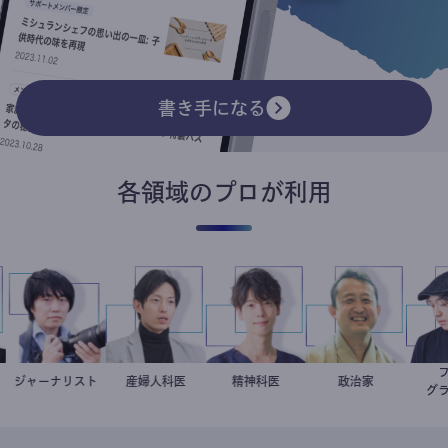
書き手になる
各領域のプロが利用
朗
授
ジャーナリスト
志葉玲
産婦人科医
重見大介
藤野智哉
精神科医
小坂英二
政治家