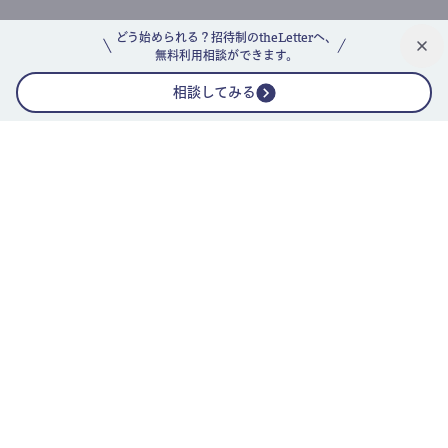
どう始められる？招待制のtheLetterへ、
無料利用相談ができます。
相談してみる
公式ニュースレター
theLetterニュースレターガイド
よくあるご質問(FAQ)
運営会社
採用情報