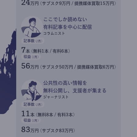
24
万円 (サブスク9万円 / 提携媒体買取15万円)
ここでしか読めない
有料記事を中心に配信
コラムニスト
記事数
(/月)
7
本 (無料1本 / 有料6本)
収益
(/月)
56
万円 (サブスク50万円 / 提携媒体買取6万円)
公共性の高い情報を
無料公開し、支援者が集まる
ジャーナリスト
記事数
(/月)
11
本 (無料8本 / 有料3本)
収益
(/月)
83
万円 (サブスク83万円)