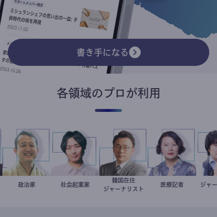
書き手になる
各領域のプロが利用
韓国在住
小坂英二
政治家
社会起業家
駒崎弘樹
徐台教
岩永直子
医療記者
ジ
ジャーナリスト