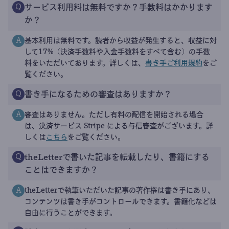
サービス利用料は無料ですか？手数料はかかります
Q
か？
基本利用は無料です。読者から収益が発生すると、収益に対
A
して17%（決済手数料や入金手数料をすべて含む）の手数
料をいただいております。詳しくは、
書き手ご利用規約
をご
覧ください。
書き手になるための審査はありますか？
Q
審査はありません。ただし有料の配信を開始される場合
A
は、決済サービス Stripe による与信審査がございます。詳
しくは
こちら
をご覧ください。
theLetterで書いた記事を転載したり、書籍にする
Q
ことはできますか？
theLetterで執筆いただいた記事の著作権は書き手にあり、
A
コンテンツは書き手がコントロールできます。書籍化などは
自由に行うことができます。