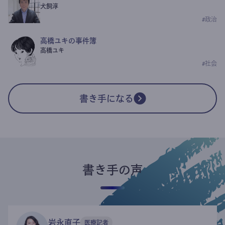
犬飼淳
#
政治
高橋ユキの事件簿
高橋ユキ
#
社会
書き手になる
書き手の声
岩永直子
医療記者