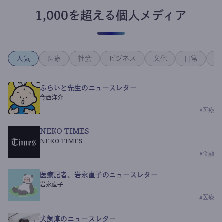
1,000を超える個人メディア
人気
医療
社会
ビジネス
文化
日常
政
ふらいと先生のニュースレター
今西洋介
#
医療
NEKO TIMES
NEKO TIMES
#
金融
医療記者、岩永直子のニュースレター
岩永直子
#
医療
犬飼淳のニュースレター