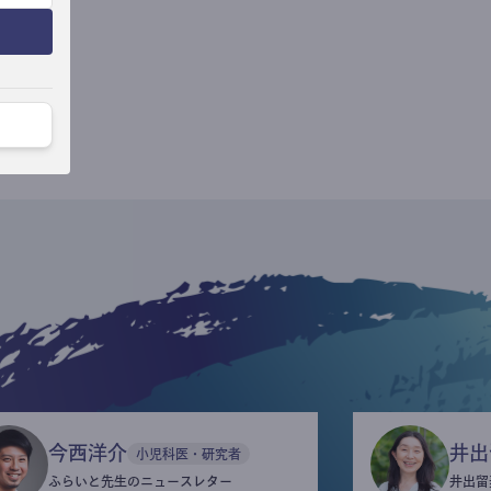
今西洋介
井出
小児科医・研究者
ふらいと先生のニュースレター
井出留