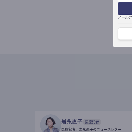
メールア
岩永直子
医療記者
医療記者、岩永直子のニュースレター