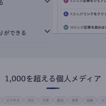
る
りができる
1,000を超える個人メディア
ビジネス
文化
日常
政治
美容
金融
エ