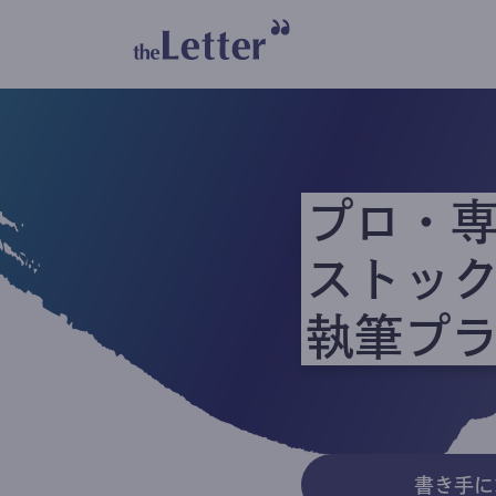
プロ・
ストッ
執筆プ
書き手に