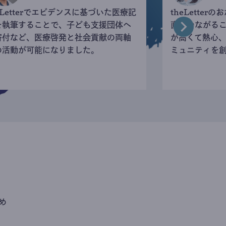
eLetterでエビデンスに基づいた医療記
theLette
を執筆することで、子ども支援団体へ
直接つながる
寄付など、医療啓発と社会貢献の両軸
が高くて熱心
の活動が可能になりました。
ミュニティを
め