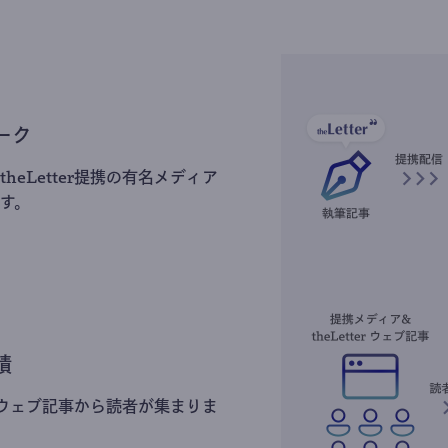
ーク
heLetter提携の有名メディア
す。
積
erのウェブ記事から読者が集まりま