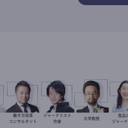
働き方改革
ジャーナリスト
会起業家
崎弘樹
新田龍
鈴木エイト
金谷一朗
大学教授
コンサルタント
作家