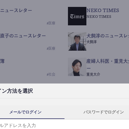
ニュースレター
NEKO TIMES
NEKO TIMES
#
医療
直子のニュースレター
犬飼淳のニュースレ
犬飼淳
#
医療
簿
産婦人科医・重見大
ー
#
社会
重見大介
Beauty Science N
イン方法を選択
なつなつ（化粧品・皮膚科
#
社会
メールでログイン
パスワードでログイン
y News
ｺｯｶﾗSaaS
らんぶる
#
美容