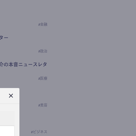
#
金融
ター
#
政治
介の本音ニュースレタ
#
医療
ews
学の研究者）
#
美容
#
ビジネス