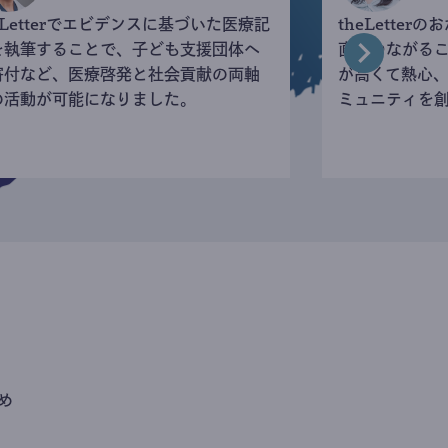
eLetterでエビデンスに基づいた医療記
theLette
を執筆することで、子ども支援団体へ
直接つながる
寄付など、医療啓発と社会貢献の両軸
が高くて熱心
の活動が可能になりました。
ミュニティを
め