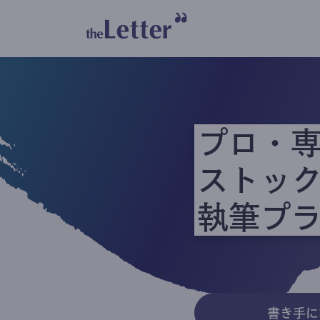
プロ・
ストッ
執筆プ
書き手に