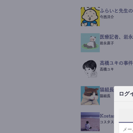
ふらいと先生の
今西洋介
医療記者、岩永
岩永直子
高橋ユキの事件
高橋ユキ
猫組長POST
ログ
猫組長
Kostas Beaut
コスタス