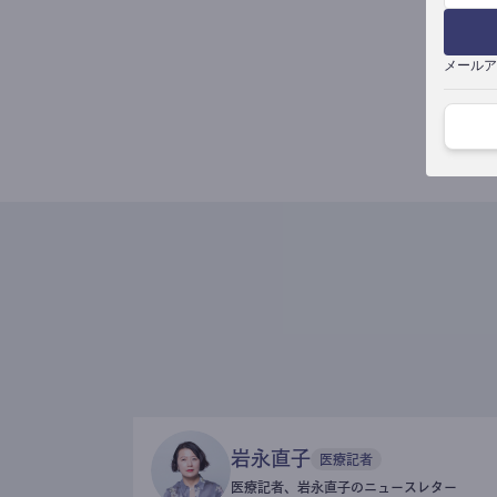
メールア
岩永直子
医療記者
医療記者、岩永直子のニュースレター