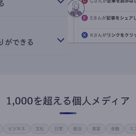
る
りができる
1,000を超える個人メディア
ビジネス
文化
日常
政治
美容
金融
エ