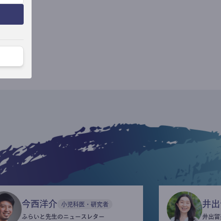
今西洋介
井出
小児科医・研究者
ふらいと先生のニュースレター
井出留