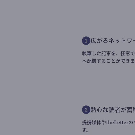
広がるネットワ
1
執筆した記事を、任意でt
へ配信することができま
熱心な読者が蓄
2
提携媒体やtheLett
す。