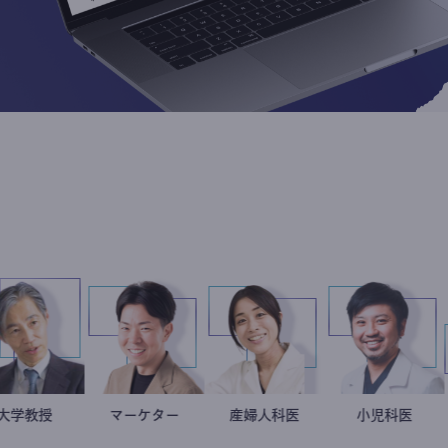
加藤忠史
大学教授
マーケター
室谷良平
稲葉可奈子
産婦人科医
今西
小児
ト