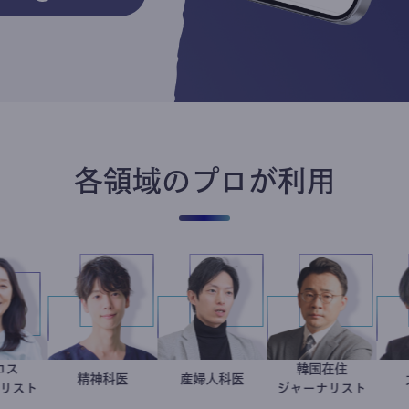
各領域のプロが利用
食品ロス
韓国在住
井出留美
藤野智哉
精神科医
産婦人科医
重見大介
徐台教
ジャーナリスト
ジャーナリス