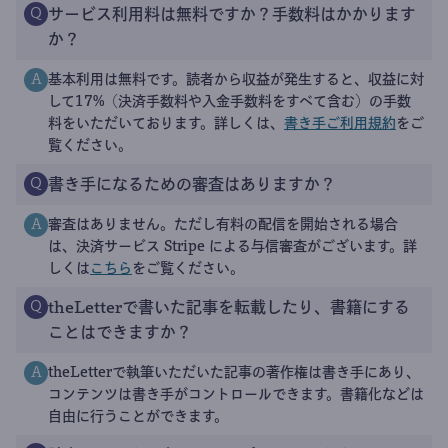
サービス利用料は無料ですか？手数料はかかります
Q
か？
基本利用は無料です。読者から収益が発生すると、収益に対
A
して17%（決済手数料や入金手数料をすべて含む）の手数
料をいただいております。詳しくは、
書き手ご利用規約
をご
覧ください。
書き手になるための審査はありますか？
Q
審査はありません。ただし有料の配信を開始される場合
A
は、決済サービス Stripe による与信審査がございます。詳
しくは
こちら
をご覧ください。
theLetterで書いた記事を転載したり、書籍にする
Q
ことはできますか？
theLetterで執筆いただいた記事の著作権は書き手にあり、
A
コンテンツは書き手がコントロールできます。書籍化などは
自由に行うことができます。