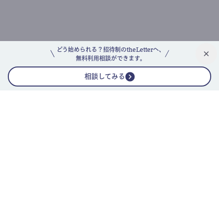
どう始められる？招待制のtheLetterへ、
無料利用相談ができます。
相談してみる
公式ニュースレター
theLetterニュースレターガイド
よくあるご質問(FAQ)