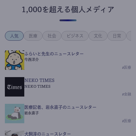
1,000を超える個人メディア
人気
医療
社会
ビジネス
文化
日常
政
ふらいと先生のニュースレター
今西洋介
#
医療
NEKO TIMES
NEKO TIMES
#
金融
医療記者、岩永直子のニュースレター
岩永直子
#
医療
犬飼淳のニュースレター