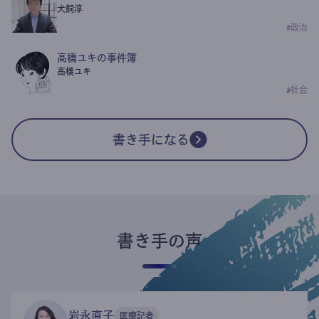
犬飼淳
#
政治
高橋ユキの事件簿
高橋ユキ
#
社会
書き手になる
書き手の声
岩永直子
医療記者