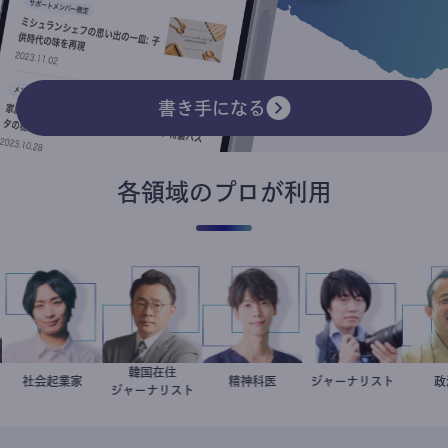
書き手になる
各領域のプロが利用
韓国在住
社会起業家
駒崎弘樹
徐台教
藤野智哉
精神科医
ジャーナリスト
志葉玲
ジャーナリスト