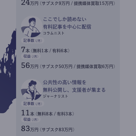
24
万円 (サブスク9万円 / 提携媒体買取15万円)
ここでしか読めない
有料記事を中心に配信
コラムニスト
記事数
(/月)
7
本 (無料1本 / 有料6本)
収益
(/月)
56
万円 (サブスク50万円 / 提携媒体買取6万円)
公共性の高い情報を
無料公開し、支援者が集まる
ジャーナリスト
記事数
(/月)
11
本 (無料8本 / 有料3本)
収益
(/月)
83
万円 (サブスク83万円)