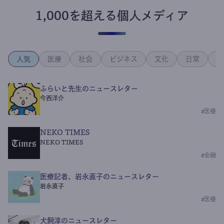
1,000を超える個人メディア
人気
医療
社会
ビジネス
文化
日常
政
ふらいと先生のニュースレター
今西洋介
#
医療
NEKO TIMES
NEKO TIMES
#
金融
医療記者、岩永直子のニュースレター
岩永直子
#
医療
犬飼淳のニュースレター