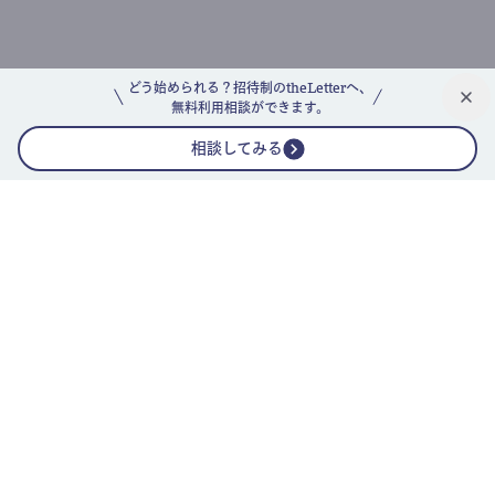
どう始められる？招待制のtheLetterへ、
無料利用相談ができます。
相談してみる
公式ニュースレター
theLetterニュースレターガイド
よくあるご質問(FAQ)