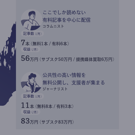
ここでしか読めない
有料記事を中心に配信
コラムニスト
記事数
(/月)
7
本 (無料1本 / 有料6本)
収益
(/月)
56
万円 (サブスク50万円 / 提携媒体買取6万円)
公共性の高い情報を
無料公開し、支援者が集まる
ジャーナリスト
記事数
(/月)
11
本 (無料8本 / 有料3本)
収益
(/月)
83
万円 (サブスク83万円)