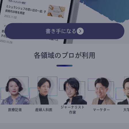
書き手になる
各領域のプロが利用
革
ジャーナリスト
岩永直子
医療記者
産婦人科医
重見大介
鈴木エイト
マーケター
室谷良平
ント
作家