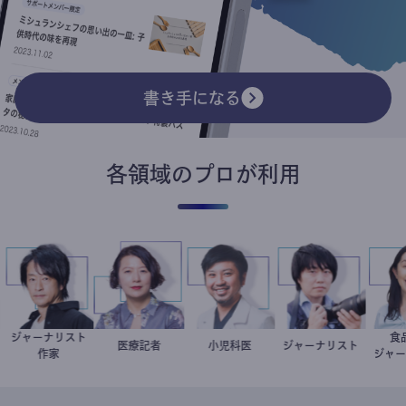
書き手になる
各領域のプロが利用
ジャーナリスト
子
医
鈴木エイト
岩永直子
医療記者
今西洋介
小児科医
ジャーナリスト
志葉玲
作家
ジ