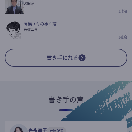
犬飼淳
#
政治
高橋ユキの事件簿
高橋ユキ
#
社会
書き手になる
書き手の声
岩永直子
医療記者