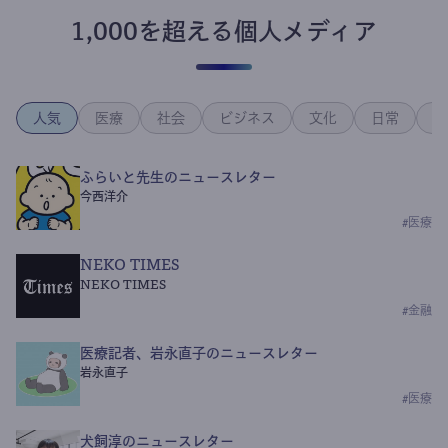
1,000を超える個人メディア
人気
医療
社会
ビジネス
文化
日常
政
ふらいと先生のニュースレター
今西洋介
#
医療
NEKO TIMES
NEKO TIMES
#
金融
医療記者、岩永直子のニュースレター
岩永直子
#
医療
犬飼淳のニュースレター