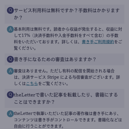
サービス利用料は無料ですか？手数料はかかります
Q
か？
基本利用は無料です。読者から収益が発生すると、収益に対
A
して17%（決済手数料や入金手数料をすべて含む）の手数
料をいただいております。詳しくは、
書き手ご利用規約
をご
覧ください。
書き手になるための審査はありますか？
Q
審査はありません。ただし有料の配信を開始される場合
A
は、決済サービス Stripe による与信審査がございます。詳
しくは
こちら
をご覧ください。
theLetterで書いた記事を転載したり、書籍にする
Q
ことはできますか？
theLetterで執筆いただいた記事の著作権は書き手にあり、
A
コンテンツは書き手がコントロールできます。書籍化などは
自由に行うことができます。