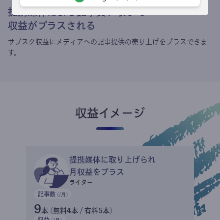
提携媒体による記事買い取りで
収益がプラスされる
サブスク収益にメディアへの記事提供の売り上げをプラスできま
す。
収益イメージ
提携媒体に取り上げられ
月収益をプラス
ライター
記事数
(/月)
9
本 (無料4本 / 有料5本)
収益
(/月)