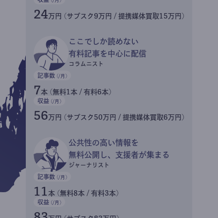
24
万円 (サブスク9万円 / 提携媒体買取15万円)
ここでしか読めない
有料記事を中心に配信
コラムニスト
記事数
(/月)
7
本 (無料1本 / 有料6本)
収益
(/月)
56
万円 (サブスク50万円 / 提携媒体買取6万円)
公共性の高い情報を
無料公開し、支援者が集まる
ジャーナリスト
記事数
(/月)
11
本 (無料8本 / 有料3本)
収益
(/月)
83