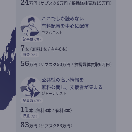
24
万円 (サブスク9万円 / 提携媒体買取15万円)
ここでしか読めない
有料記事を中心に配信
コラムニスト
記事数
(/月)
7
本 (無料1本 / 有料6本)
収益
(/月)
56
万円 (サブスク50万円 / 提携媒体買取6万円)
公共性の高い情報を
無料公開し、支援者が集まる
ジャーナリスト
記事数
(/月)
11
本 (無料8本 / 有料3本)
収益
(/月)
83
万円 (サブスク83万円)