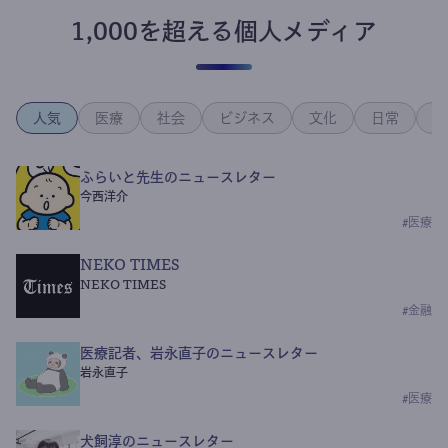
1,000を超える個人メディア
人気
医療
社会
ビジネス
文化
日常
政
ふらいと先生のニュースレター
今西洋介
#
医療
NEKO TIMES
NEKO TIMES
#
金融
医療記者、岩永直子のニュースレター
岩永直子
#
医療
犬飼淳のニュースレター