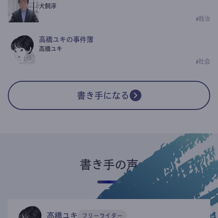
犬飼淳
#
政治
高橋ユキの事件簿
高橋ユキ
#
社会
書き手になる
書き手の声
高橋ユキ
フリーライター