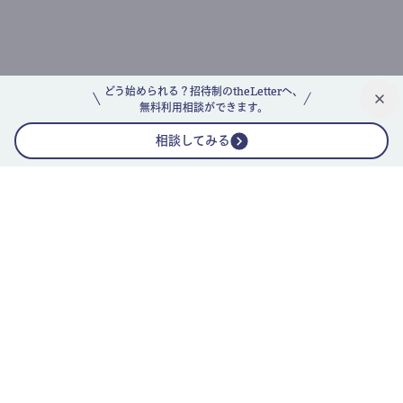
どう始められる？招待制のtheLetterへ、
無料利用相談ができます。
相談してみる
公式ニュースレター
theLetterニュースレターガイド
よくあるご質問(FAQ)