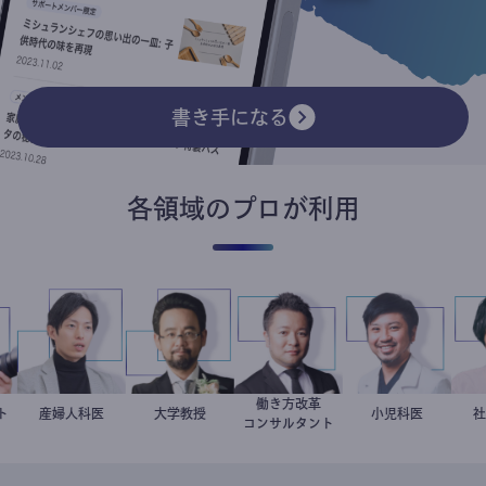
書き手になる
各領域のプロが利用
働き方改革
リスト
玲
産婦人科医
重見大介
金谷一朗
大学教授
新田龍
今西洋介
小児科医
コンサルタント