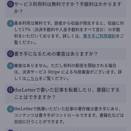
サービス利用料は無料ですか？手数料はかかります
Q
か？
基本利用は無料です。読者から収益が発生すると、収益に対
A
して17%（決済手数料や入金手数料をすべて含む）の手数
料をいただいております。詳しくは、
書き手ご利用規約
をご
覧ください。
書き手になるための審査はありますか？
Q
審査はありません。ただし有料の配信を開始される場合
A
は、決済サービス Stripe による与信審査がございます。詳
しくは
こちら
をご覧ください。
theLetterで書いた記事を転載したり、書籍にする
Q
ことはできますか？
theLetterで執筆いただいた記事の著作権は書き手にあり、
A
コンテンツは書き手がコントロールできます。書籍化などは
自由に行うことができます。