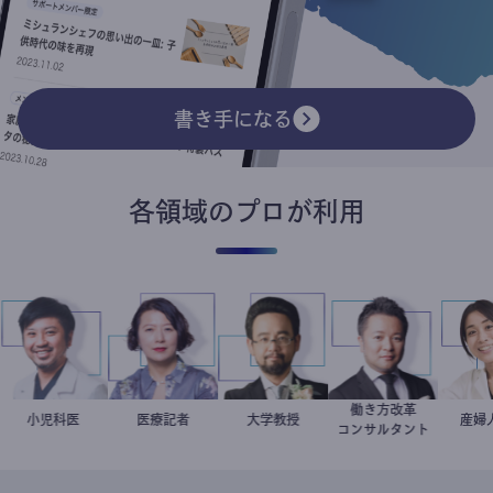
書き手になる
各領域のプロが利用
働き方改革
ト
今西洋介
小児科医
岩永直子
医療記者
金谷一朗
大学教授
新田龍
コンサルタント