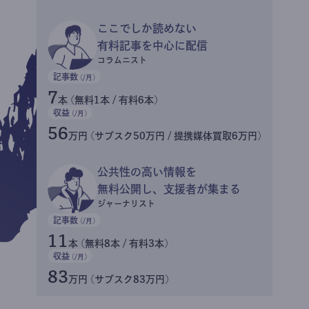
ここでしか読めない
有料記事を中心に配信
コラムニスト
記事数
(/月)
7
本 (無料1本 / 有料6本)
収益
(/月)
56
万円 (サブスク50万円 / 提携媒体買取6万円)
公共性の高い情報を
無料公開し、支援者が集まる
ジャーナリスト
記事数
(/月)
11
本 (無料8本 / 有料3本)
収益
(/月)
83
万円 (サブスク83万円)