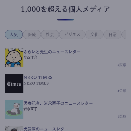
1,000を超える個人メディア
人気
医療
社会
ビジネス
文化
日常
政
ふらいと先生のニュースレター
今西洋介
#
医療
NEKO TIMES
NEKO TIMES
#
金融
医療記者、岩永直子のニュースレター
岩永直子
#
医療
犬飼淳のニュースレター