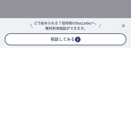
どう始められる？招待制のtheLetterへ、
無料利用相談ができます。
相談してみる
公式ニュースレター
theLetterニュースレターガイド
よくあるご質問(FAQ)