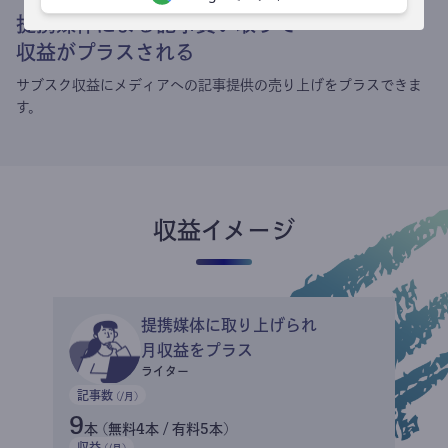
提携媒体による記事買い取りで
収益がプラスされる
サブスク収益にメディアへの記事提供の売り上げをプラスできま
す。
収益イメージ
提携媒体に取り上げられ
月収益をプラス
ライター
記事数
(/月)
9
本 (無料4本 / 有料5本)
収益
(/月)