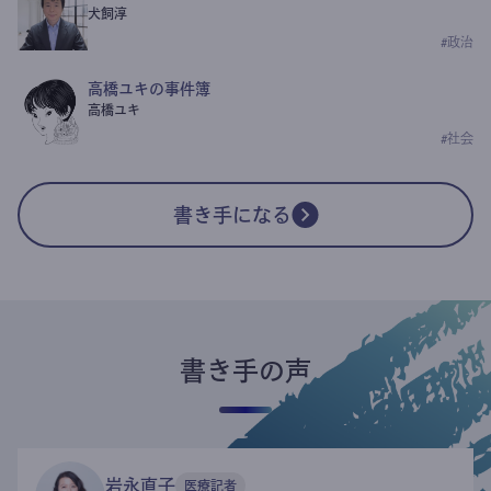
犬飼淳
#
政治
高橋ユキの事件簿
高橋ユキ
#
社会
書き手になる
書き手の声
岩永直子
医療記者