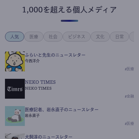
1,000を超える個人メディア
人気
医療
社会
ビジネス
文化
日常
政
ふらいと先生のニュースレター
今西洋介
#
医療
NEKO TIMES
NEKO TIMES
#
金融
医療記者、岩永直子のニュースレター
岩永直子
#
医療
犬飼淳のニュースレター