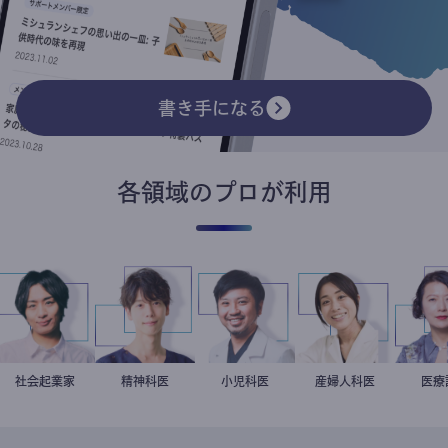
書き手になる
各領域のプロが利用
社会起業家
駒崎弘樹
藤野智哉
精神科医
今西洋介
小児科医
稲葉可奈子
産婦人科医