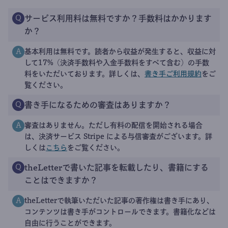
サービス利用料は無料ですか？手数料はかかります
Q
か？
基本利用は無料です。読者から収益が発生すると、収益に対
A
して17%（決済手数料や入金手数料をすべて含む）の手数
料をいただいております。詳しくは、
書き手ご利用規約
をご
覧ください。
書き手になるための審査はありますか？
Q
審査はありません。ただし有料の配信を開始される場合
A
は、決済サービス Stripe による与信審査がございます。詳
しくは
こちら
をご覧ください。
theLetterで書いた記事を転載したり、書籍にする
Q
ことはできますか？
theLetterで執筆いただいた記事の著作権は書き手にあり、
A
コンテンツは書き手がコントロールできます。書籍化などは
自由に行うことができます。