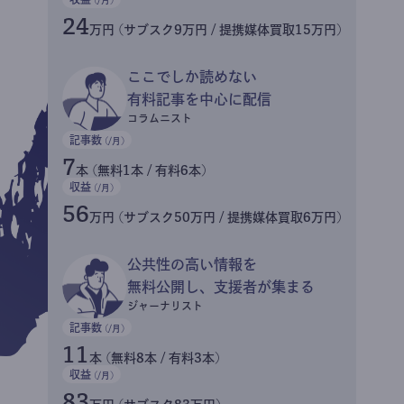
24
万円 (サブスク9万円 / 提携媒体買取15万円)
ここでしか読めない
有料記事を中心に配信
コラムニスト
記事数
(/月)
7
本 (無料1本 / 有料6本)
収益
(/月)
56
万円 (サブスク50万円 / 提携媒体買取6万円)
公共性の高い情報を
無料公開し、支援者が集まる
ジャーナリスト
記事数
(/月)
11
本 (無料8本 / 有料3本)
収益
(/月)
83