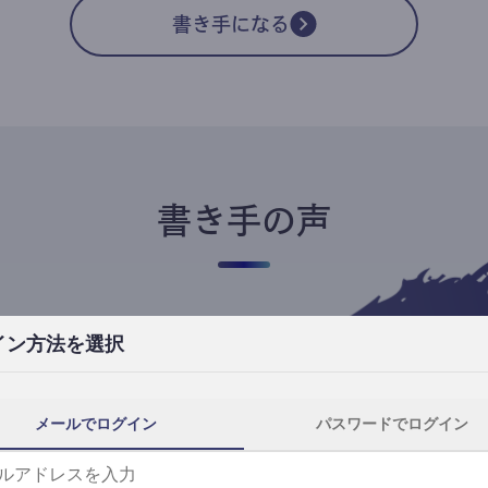
書き手になる
書き手の声
イン方法を選択
高橋ユキ
フリーライター
高橋ユキの事件簿
メールでログイン
パスワードでログイン
自分にとってtheLetterは、読者と一番近
th
い距離で執筆できる場所です。
事