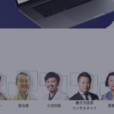
働き方改革
マーケター
室谷良平
小坂英二
政治家
今西洋介
小児科医
新田龍
コンサルタン