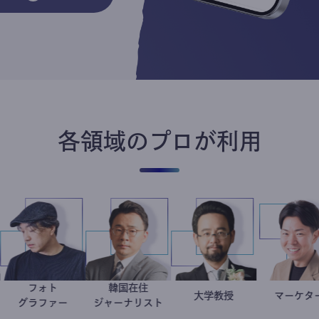
各領域のプロが利用
ーナリスト
フォト
韓国在住
木エイト
別所隆弘
徐台教
金谷一朗
大学教授
作家
グラファー
ジャーナリスト