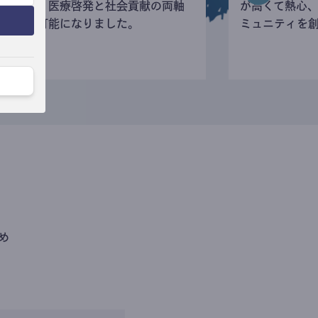
寄付など、医療啓発と社会貢献の両軸
が高くて熱心
の活動が可能になりました。
ミュニティを
め