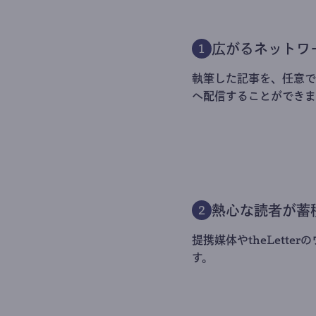
広がるネットワ
1
執筆した記事を、任意でt
へ配信することができま
熱心な読者が蓄
2
提携媒体やtheLett
す。