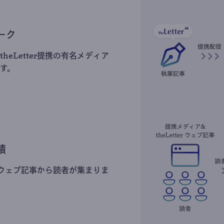
ーク
heLetter提携の有名メディア
す。
積
erのウェブ記事から読者が集まりま