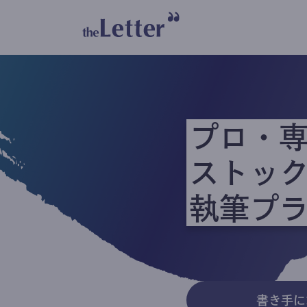
プロ・
ストッ
執筆プ
書き手に