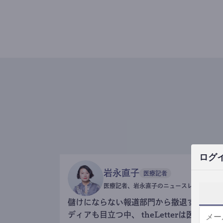
ログ
岩永直子
医療記者
医療記者、岩永直子のニュースレター
儲けにならない報道部門から撤退するメ
ディアも目立つ中、 theLetterは医療記事