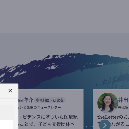
今西洋介
井出
小児科医・研究者
ふらいと先生のニュースレター
井出留
eLetterでエビデンスに基づいた医療記
theLette
を執筆することで、子ども支援団体へ
直接つながる