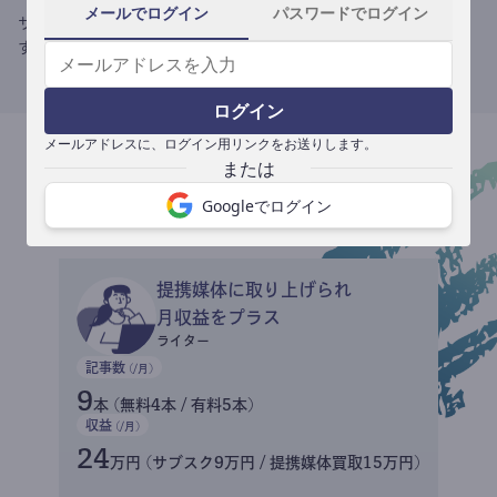
メールでログイン
パスワードでログイン
サブスク収益にメディアへの記事提供の売り上げをプラスできま
す。
ログイン
メールアドレスに、ログイン用リンクをお送りします。
収益イメージ
Googleでログイン
提携媒体に取り上げられ
月収益をプラス
ライター
記事数
(/月)
9
本 (無料4本 / 有料5本)
収益
(/月)
24
万円 (サブスク9万円 / 提携媒体買取15万円)