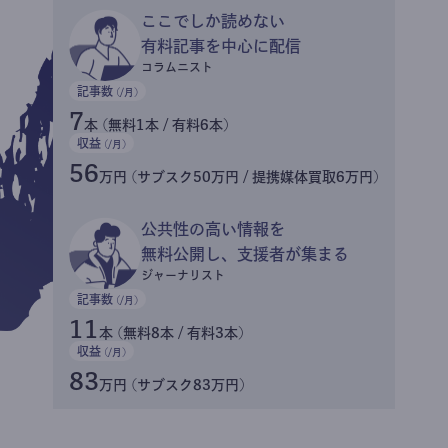
ここでしか読めない
有料記事を中心に配信
コラムニスト
記事数
(/月)
7
本 (無料1本 / 有料6本)
収益
(/月)
56
万円 (サブスク50万円 / 提携媒体買取6万円)
公共性の高い情報を
無料公開し、支援者が集まる
ジャーナリスト
記事数
(/月)
11
本 (無料8本 / 有料3本)
収益
(/月)
83
万円 (サブスク83万円)