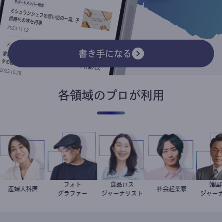
書き手になる
各領域のプロが利用
フォト
食品ロス
ト
稲葉可奈子
産婦人科医
別所隆弘
井出留美
社会起業家
駒崎弘樹
グラファー
ジャーナリスト
ジャ