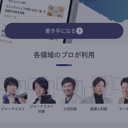
書き手になる
各領域のプロが利用
食品ロス
韓国在住
婦人科医
重見大介
マーケター
室谷良平
井出留美
藤野智哉
精神科医
徐台教
ジャーナリスト
ジャーナリス