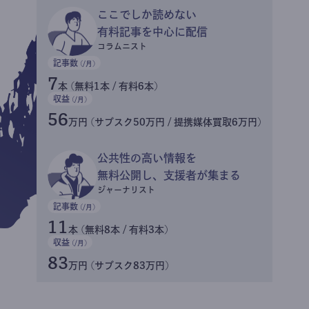
ここでしか読めない
有料記事を中心に配信
コラムニスト
記事数
(/月)
7
本 (無料1本 / 有料6本)
収益
(/月)
56
万円 (サブスク50万円 / 提携媒体買取6万円)
公共性の高い情報を
無料公開し、支援者が集まる
ジャーナリスト
記事数
(/月)
11
本 (無料8本 / 有料3本)
収益
(/月)
83
万円 (サブスク83万円)