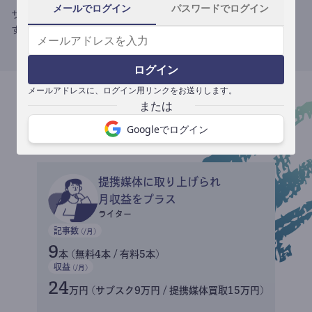
メールでログイン
パスワードでログイン
サブスク収益にメディアへの記事提供の売り上げをプラスできま
す。
ログイン
メールアドレスに、ログイン用リンクをお送りします。
収益イメージ
Googleでログイン
提携媒体に取り上げられ
月収益をプラス
ライター
記事数
(/月)
9
本 (無料4本 / 有料5本)
収益
(/月)
24
万円 (サブスク9万円 / 提携媒体買取15万円)