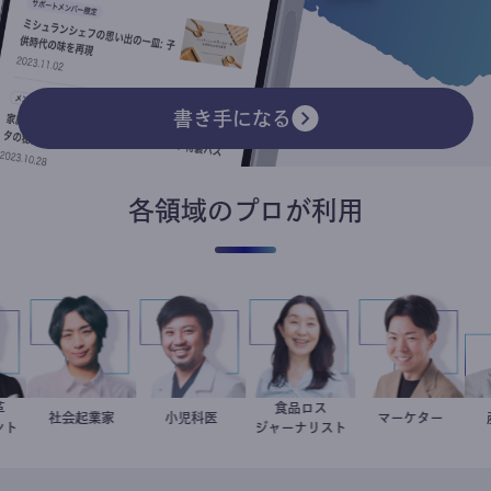
書き手になる
各領域のプロが利用
方改革
食品ロス
田龍
社会起業家
駒崎弘樹
今西洋介
小児科医
井出留美
マーケター
室谷良平
ルタント
ジャーナリスト