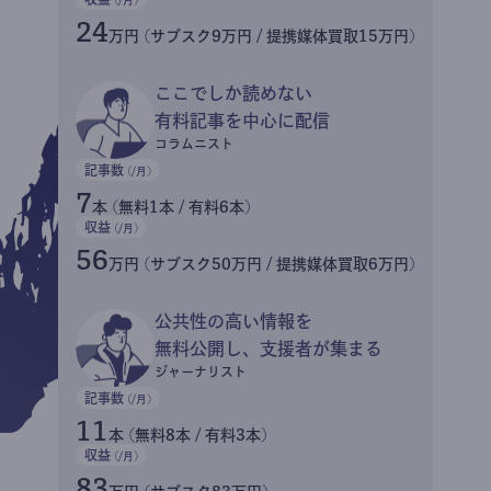
24
万円 (サブスク9万円 / 提携媒体買取15万円)
ここでしか読めない
有料記事を中心に配信
コラムニスト
記事数
(/月)
7
本 (無料1本 / 有料6本)
収益
(/月)
56
万円 (サブスク50万円 / 提携媒体買取6万円)
公共性の高い情報を
無料公開し、支援者が集まる
ジャーナリスト
記事数
(/月)
11
本 (無料8本 / 有料3本)
収益
(/月)
83