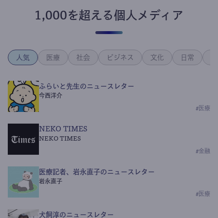
1,000を超える個人メディア
人気
医療
社会
ビジネス
文化
日常
政
ふらいと先生のニュースレター
今西洋介
#
医療
NEKO TIMES
NEKO TIMES
#
金融
医療記者、岩永直子のニュースレター
岩永直子
#
医療
犬飼淳のニュースレター