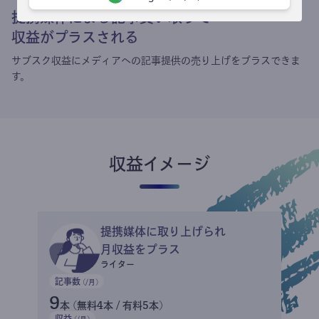
提携媒体による記事買い取りで
収益がプラスされる
サブスク収益にメディアへの記事提供の売り上げをプラスできま
す。
収益イメージ
提携媒体に取り上げられ
月収益をプラス
ライター
記事数
(/月)
9
本 (無料4本 / 有料5本)
収益
(/月)