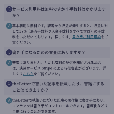
サービス利用料は無料ですか？手数料はかかります
Q
か？
基本利用は無料です。読者から収益が発生すると、収益に対
A
して17%（決済手数料や入金手数料をすべて含む）の手数
料をいただいております。詳しくは、
書き手ご利用規約
をご
覧ください。
書き手になるための審査はありますか？
Q
審査はありません。ただし有料の配信を開始される場合
A
は、決済サービス Stripe による与信審査がございます。詳
しくは
こちら
をご覧ください。
theLetterで書いた記事を転載したり、書籍にする
Q
ことはできますか？
theLetterで執筆いただいた記事の著作権は書き手にあり、
A
コンテンツは書き手がコントロールできます。書籍化などは
自由に行うことができます。