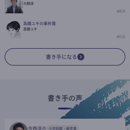
犬飼淳
#
政治
高橋ユキの事件簿
高橋ユキ
#
社会
書き手になる
書き手の声
今西洋介
小児科医・研究者