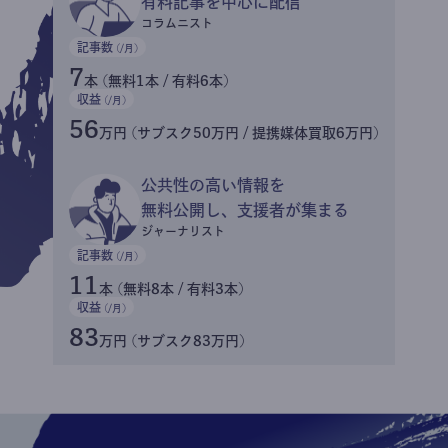
有料記事を中心に配信
コラムニスト
記事数
(/月)
7
本 (無料1本 / 有料6本)
収益
(/月)
56
万円 (サブスク50万円 / 提携媒体買取6万円)
公共性の高い情報を
無料公開し、支援者が集まる
ジャーナリスト
記事数
(/月)
11
本 (無料8本 / 有料3本)
収益
(/月)
83
万円 (サブスク83万円)