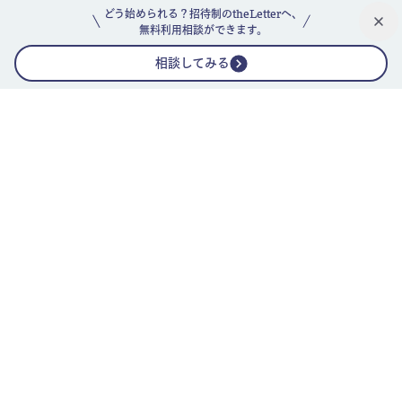
どう始められる？招待制のtheLetterへ、
無料利用相談ができます。
相談してみる
公式ニュースレター
theLetterニュースレターガイド
よくあるご質問(FAQ)
運営会社
採用情報