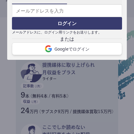
ログイン
メールアドレスに、ログイン用リンクをお送りします。
収益イメージ
Googleでログイン
提携媒体に取り上げられ
月収益をプラス
ライター
記事数
(/月)
9
本 (無料4本 / 有料5本)
収益
(/月)
24
万円 (サブスク9万円 / 提携媒体買取15万円)
ここでしか読めない