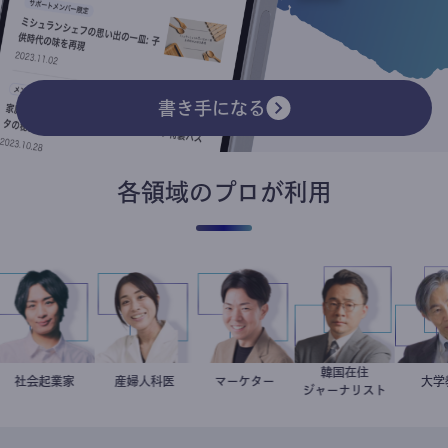
書き手になる
各領域のプロが利用
韓国在住
社会起業家
駒崎弘樹
稲葉可奈子
産婦人科医
マーケター
室谷良平
徐台教
ジャーナリスト