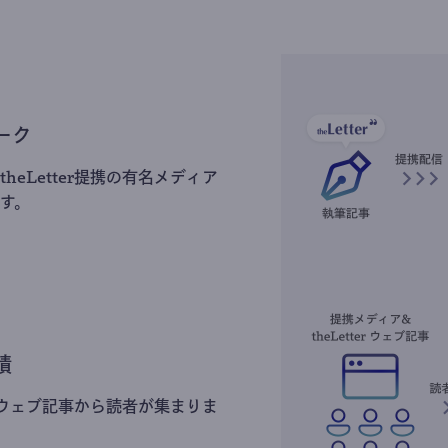
ーク
heLetter提携の有名メディア
す。
積
erのウェブ記事から読者が集まりま