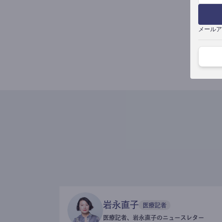
メールア
岩永直子
医療記者
医療記者、岩永直子のニュースレター