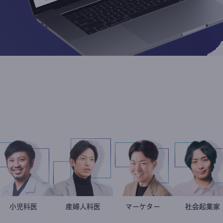
スト
今西洋介
小児科医
産婦人科医
重見大介
マーケター
室谷良平
社
駒