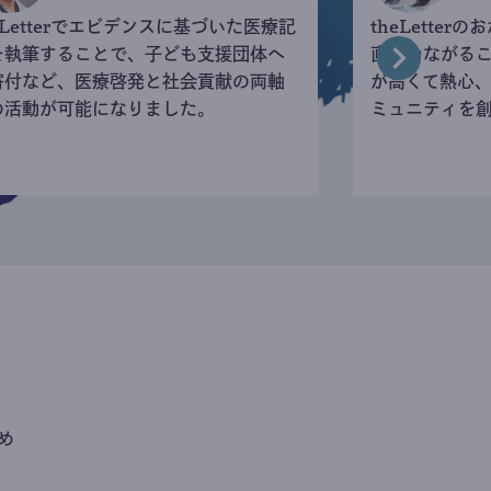
eLetterでエビデンスに基づいた医療記
theLette
を執筆することで、子ども支援団体へ
直接つながる
寄付など、医療啓発と社会貢献の両軸
が高くて熱心
の活動が可能になりました。
ミュニティを
め