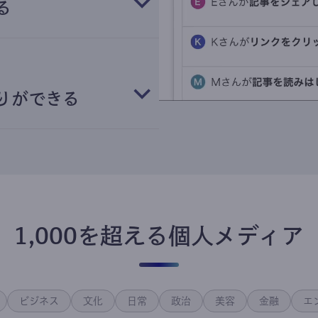
る
りができる
1,000を超える個人メディア
ビジネス
文化
日常
政治
美容
金融
エ