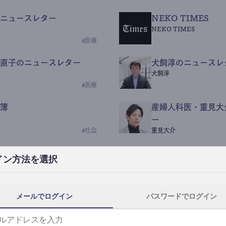
ニュースレター
NEKO TIMES
NEKO TIMES
#
医療
直子のニュースレター
犬飼淳のニュースレ
犬飼淳
#
医療
簿
産婦人科医・重見大
ー
#
社会
重見大介
Beauty Science N
イン方法を選択
なつなつ（化粧品・皮膚科
#
社会
メールでログイン
パスワードでログイン
y News
ｺｯｶﾗSaaS
らんぶる
#
美容