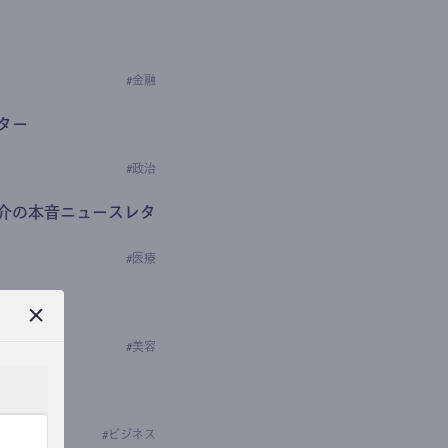
#
金融
ター
#
政治
介の本音ニュースレタ
#
医療
ews
学の研究者）
#
美容
#
ビジネス