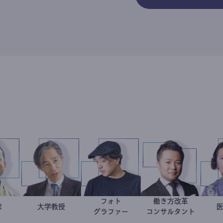
フォト
働き方改革
小坂英二
政治家
加藤忠史
大学教授
別所隆弘
新田龍
グラファー
コンサルタント