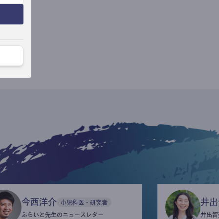
今西洋介
井出
小児科医・研究者
ふらいと先生のニュースレター
井出留