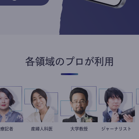
各領域のプロが利用
岩永直子
医療記者
稲葉可奈子
産婦人科医
金谷一朗
大学教授
ジャーナリ
志葉玲