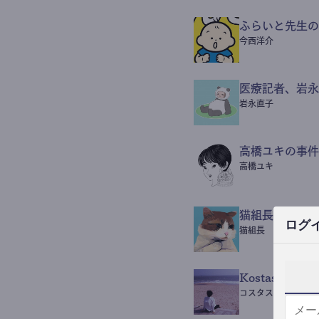
ふらいと先生の
今西洋介
医療記者、岩永
岩永直子
高橋ユキの事件
高橋ユキ
猫組長POST
ログ
猫組長
Kostas Beaut
コスタス