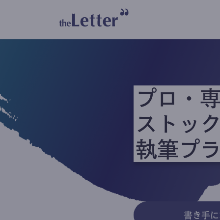
プロ・
ストッ
執筆プ
書き手に