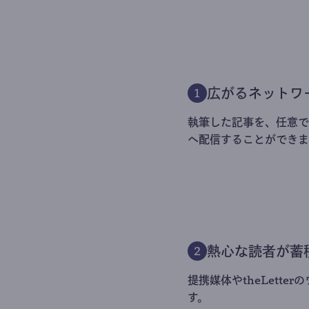
広がるネットワ
1
執筆した記事を、任意でt
へ配信することができま
熱心な読者が蓄
2
提携媒体やtheLett
す。