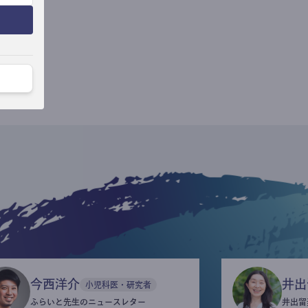
今西洋介
井出
小児科医・研究者
ふらいと先生のニュースレター
井出留