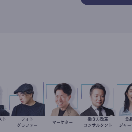
ャーナリスト
フォト
働き方改革
鈴木エイト
別所隆弘
マーケター
室谷良平
新田龍
作家
グラファー
コンサルタント