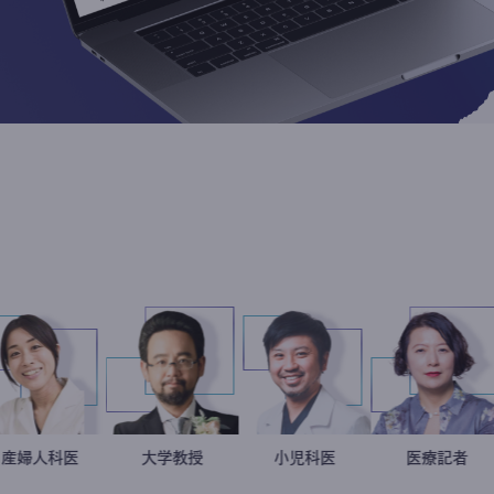
稲葉可奈子
産婦人科医
金谷一朗
大学教授
今西洋介
小児科医
岩
医