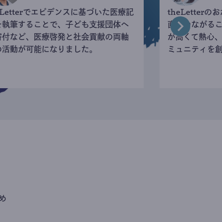
eLetterでエビデンスに基づいた医療記
theLette
を執筆することで、子ども支援団体へ
直接つながる
寄付など、医療啓発と社会貢献の両軸
が高くて熱心
の活動が可能になりました。
ミュニティを
め