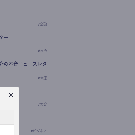
#
金融
ター
#
政治
介の本音ニュースレタ
#
医療
ews
学の研究者）
#
美容
#
ビジネス