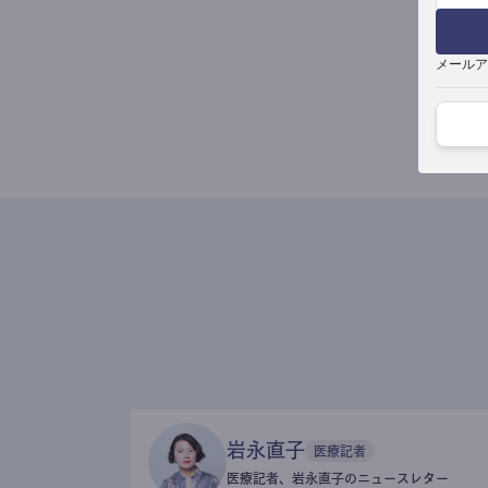
メールア
岩永直子
医療記者
医療記者、岩永直子のニュースレター