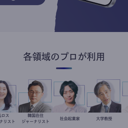
各領域のプロが利用
食品ロス
韓国在住
井出留美
徐台教
社会起業家
駒崎弘樹
加藤忠史
大学教授
ジャーナリスト
ジャーナリスト