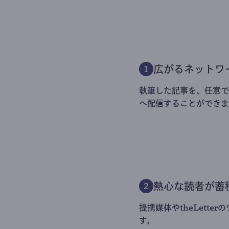
広がるネットワ
1
執筆した記事を、任意でt
へ配信することができま
熱心な読者が蓄
2
提携媒体やtheLett
す。