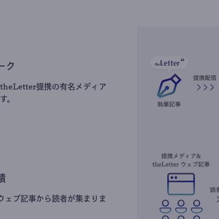
ーク
heLetter提携の有名メディア
す。
積
erのウェブ記事から読者が集まりま