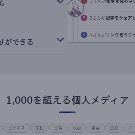
る
りができる
1,000を超える個人メディア
ビジネス
文化
日常
政治
美容
金融
エ