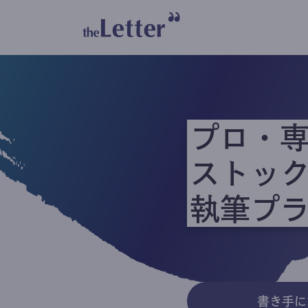
プロ・
ストッ
執筆プ
書き手に