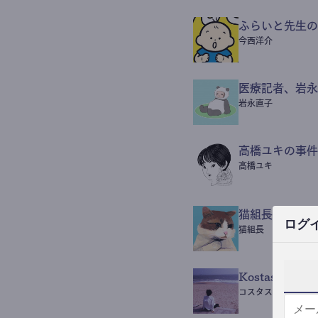
ふらいと先生の
今西洋介
医療記者、岩永
岩永直子
高橋ユキの事件
高橋ユキ
猫組長POST
ログ
猫組長
Kostas Beaut
コスタス