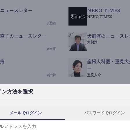
ニュースレター
NEKO TIMES
NEKO TIMES
#
医療
直子のニュースレター
犬飼淳のニュースレ
犬飼淳
#
医療
簿
産婦人科医・重見大
ー
#
社会
重見大介
Beauty Science N
イン方法を選択
なつなつ（化粧品・皮膚科
#
社会
メールでログイン
パスワードでログイン
y News
ｺｯｶﾗSaaS
らんぶる
#
美容