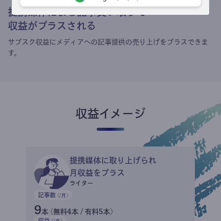
提携媒体による記事買い取りで
収益がプラスされる
サブスク収益にメディアへの記事提供の売り上げをプラスできま
す。
収益イメージ
提携媒体に取り上げられ
月収益をプラス
ライター
記事数
(/月)
9
本 (無料4本 / 有料5本)
収益
(/月)