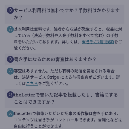
サービス利用料は無料ですか？手数料はかかります
Q
か？
基本利用は無料です。読者から収益が発生すると、収益に対
A
して17%（決済手数料や入金手数料をすべて含む）の手数
料をいただいております。詳しくは、
書き手ご利用規約
をご
覧ください。
書き手になるための審査はありますか？
Q
審査はありません。ただし有料の配信を開始される場合
A
は、決済サービス Stripe による与信審査がございます。詳
しくは
こちら
をご覧ください。
theLetterで書いた記事を転載したり、書籍にする
Q
ことはできますか？
theLetterで執筆いただいた記事の著作権は書き手にあり、
A
コンテンツは書き手がコントロールできます。書籍化などは
自由に行うことができます。