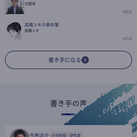
犬飼淳
#
政治
高橋ユキの事件簿
高橋ユキ
#
社会
書き手になる
書き手の声
今西洋介
小児科医・研究者