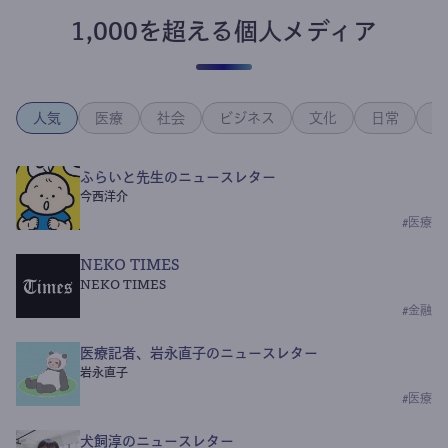
1,000を超える個人メディア
人気
医療
社会
ビジネス
文化
日常
政
ふらいと先生のニュースレター
今西洋介
#
医療
NEKO TIMES
NEKO TIMES
#
金融
医療記者、岩永直子のニュースレター
岩永直子
#
医療
犬飼淳のニュースレター