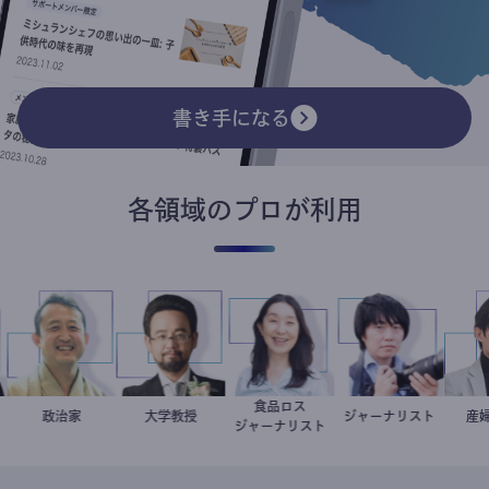
書き手になる
各領域のプロが利用
革
食品ロス
小坂英二
政治家
金谷一朗
大学教授
井出留美
ジャーナリスト
志葉玲
ント
ジャーナリスト