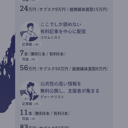
24
万円 (サブスク9万円 / 提携媒体買取15万円)
ここでしか読めない
有料記事を中心に配信
コラムニスト
記事数
(/月)
7
本 (無料1本 / 有料6本)
収益
(/月)
56
万円 (サブスク50万円 / 提携媒体買取6万円)
公共性の高い情報を
無料公開し、支援者が集まる
ジャーナリスト
記事数
(/月)
11
本 (無料8本 / 有料3本)
収益
(/月)
83